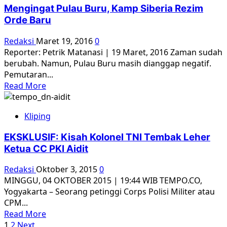
Kembalinya
Mengingat Pulau Buru, Kamp Siberia Rezim
Ajudan
Orde Baru
Soeharto
ke
Redaksi
Maret 19, 2016
0
Lingkaran
Reporter: Petrik Matanasi | 19 Maret, 2016 Zaman sudah
Istana
berubah. Namun, Pulau Buru masih dianggap negatif.
Pemutaran...
Read
Read More
more
about
Kliping
Mengingat
Pulau
EKSKLUSIF: Kisah Kolonel TNI Tembak Leher
Buru,
Ketua CC PKI Aidit
Kamp
Siberia
Redaksi
Oktober 3, 2015
0
Rezim
MINGGU, 04 OKTOBER 2015 | 19:44 WIB TEMPO.CO,
Orde
Yogyakarta – Seorang petinggi Corps Polisi Militer atau
Baru
CPM...
Read
Read More
Paginasi
more
1
2
Next