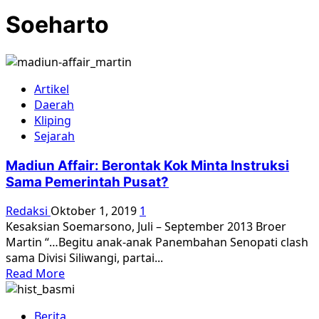
Soeharto
Artikel
Daerah
Kliping
Sejarah
Madiun Affair: Berontak Kok Minta Instruksi
Sama Pemerintah Pusat?
Redaksi
Oktober 1, 2019
1
Kesaksian Soemarsono, Juli – September 2013 Broer
Martin “…Begitu anak-anak Panembahan Senopati clash
sama Divisi Siliwangi, partai...
Read
Read More
more
about
Berita