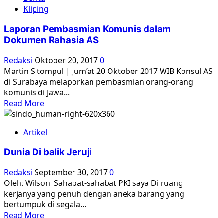
Madiun
Kliping
Affair:
Berontak
Laporan Pembasmian Komunis dalam
Kok
Dokumen Rahasia AS
Minta
Instruksi
Redaksi
Oktober 20, 2017
0
Sama
Martin Sitompul | Jum’at 20 Oktober 2017 WIB Konsul AS
Pemerintah
di Surabaya melaporkan pembasmian orang-orang
Pusat?
komunis di Jawa...
Read
Read More
more
about
Artikel
Laporan
Pembasmian
Dunia Di balik Jeruji
Komunis
dalam
Redaksi
September 30, 2017
0
Dokumen
Oleh: Wilson Sahabat-sahabat PKI saya Di ruang
Rahasia
kerjanya yang penuh dengan aneka barang yang
AS
bertumpuk di segala...
Read
Read More