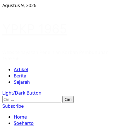
Skip
Agustus 9, 2026
to
content
YPKP 1965
Website Yayasan Penelitian Korban Pembunuhan
1965/66
Primary
Artikel
Menu
Berita
Sejarah
Light/Dark Button
Cari
untuk:
Subscribe
Home
Soeharto