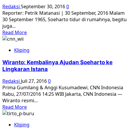
Bahar,
Redaksi
September 30, 2016
0
ajudan
Reporter: Petrik Matanasi | 30 September, 2016 Malam
Letkol
30 September 1965, Soeharto tidur di rumahnya, begitu
Untung
juga...
sesaat
Read
Read More
sebelum
more
G30S
about
Kliping
Di
Mana
Wiranto: Kembalinya Ajudan Soeharto ke
Mereka
Lingkaran Istana
di
Malam
Redaksi
Juli 27, 2016
0
Jahanam
Prima Gumilang & Anggi Kusumadewi, CNN Indonesia
Itu?
Rabu, 27/07/2016 14:25 WIB Jakarta, CNN Indonesia —
Wiranto resmi...
Read
Read More
more
about
Kliping
Wiranto: