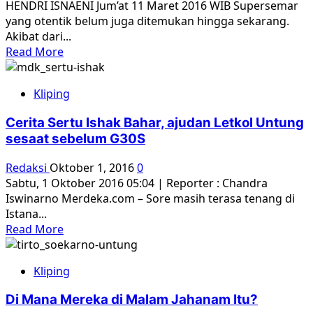
HENDRI ISNAENI Jum’at 11 Maret 2016 WIB Supersemar
Badan
yang otentik belum juga ditemukan hingga sekarang.
Pusat
Akibat dari...
Intelijen
Read
Read More
:
more
Soeharto
about
Memang
Kliping
Supersemar,
PKI!
Inti
Cerita Sertu Ishak Bahar, ajudan Letkol Untung
Rezim
sesaat sebelum G30S
Orde
Baru
Redaksi
Oktober 1, 2016
0
yang
Sabtu, 1 Oktober 2016 05:04 | Reporter : Chandra
Palsu
Iswinarno Merdeka.com – Sore masih terasa tenang di
Istana...
Read
Read More
more
about
Kliping
Cerita
Sertu
Di Mana Mereka di Malam Jahanam Itu?
Ishak