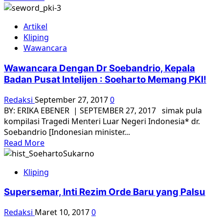
more
about
Artikel
Dunia
Kliping
Di
Wawancara
balik
Jeruji
Wawancara Dengan Dr Soebandrio, Kepala
Badan Pusat Intelijen : Soeharto Memang PKI!
Redaksi
September 27, 2017
0
BY: ERIKA EBENER | SEPTEMBER 27, 2017 simak pula
kompilasi Tragedi Menteri Luar Negeri Indonesia* dr.
Soebandrio [Indonesian minister...
Read
Read More
more
about
Kliping
Wawancara
Dengan
Supersemar, Inti Rezim Orde Baru yang Palsu
Dr
Soebandrio,
Redaksi
Maret 10, 2017
0
Kepala