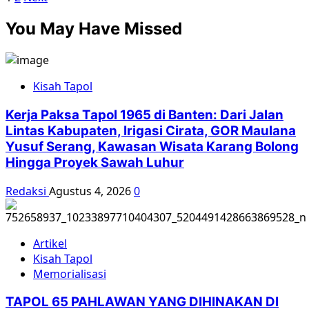
about
pos
You May Have Missed
EKSKLUSIF:
Kisah
Kolonel
TNI
Kisah Tapol
Tembak
Leher
Kerja Paksa Tapol 1965 di Banten: Dari Jalan
Ketua
Lintas Kabupaten, Irigasi Cirata, GOR Maulana
CC
Yusuf Serang, Kawasan Wisata Karang Bolong
PKI
Hingga Proyek Sawah Luhur
Aidit
Redaksi
Agustus 4, 2026
0
Artikel
Kisah Tapol
Memorialisasi
TAPOL 65 PAHLAWAN YANG DIHINAKAN DI