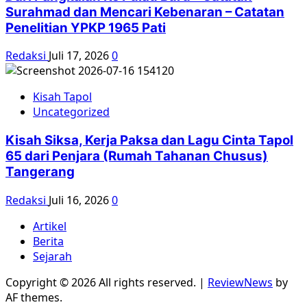
Surahmad dan Mencari Kebenaran – Catatan
Penelitian YPKP 1965 Pati
Redaksi
Juli 17, 2026
0
Kisah Tapol
Uncategorized
Kisah Siksa, Kerja Paksa dan Lagu Cinta Tapol
65 dari Penjara (Rumah Tahanan Chusus)
Tangerang
Redaksi
Juli 16, 2026
0
Artikel
Berita
Sejarah
Copyright © 2026 All rights reserved.
|
ReviewNews
by
AF themes.