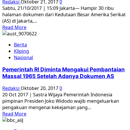
Redaksi
Oktober 21, 2017
0
Sabtu, 21/10/2017 | 15:09 Jakarta— Hampir 30 ribu
halaman dokumen dari Kedutaan Besar Amerika Serikat
(AS) di Jakarta,...
Read
Read More
more
about
Berita
Dokumen
Kliping
AS
Nasional
Soal
Tragedi
Pemerintah RI Diminta Mengakui Pembantaian
65,
Massal 1965 Setelah Adanya Dokumen AS
Ilham
Aidit:
Redaksi
Oktober 20, 2017
0
Saya
20 Oct 2017 | Sastra Wijaya Pemerintah Indonesia
Gembira
pimpinan Presiden Joko Widodo wajib mengeluarkan
pengakuan mengenai kekejaman yang...
Read
Read More
more
about