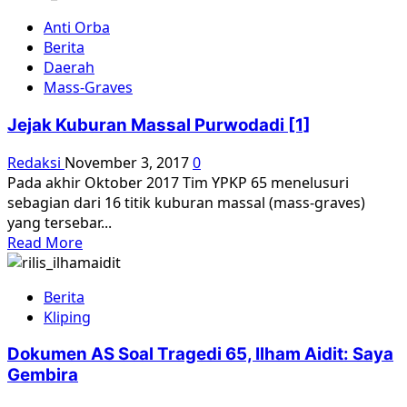
about
Anti Orba
Jejak
Berita
Kuburan
Daerah
Massal
Mass-Graves
Purwodadi
[2]
Jejak Kuburan Massal Purwodadi [1]
Redaksi
November 3, 2017
0
Pada akhir Oktober 2017 Tim YPKP 65 menelusuri
sebagian dari 16 titik kuburan massal (mass-graves)
yang tersebar...
Read
Read More
more
about
Berita
Jejak
Kliping
Kuburan
Massal
Dokumen AS Soal Tragedi 65, Ilham Aidit: Saya
Purwodadi
Gembira
[1]