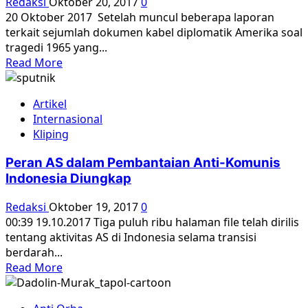
Redaksi
Oktober 20, 2017
0
hal
20 Oktober 2017 Setelah muncul beberapa laporan
yang
terkait sejumlah dokumen kabel diplomatik Amerika soal
sama
tragedi 1965 yang...
Read
Read More
more
about
Artikel
Dokumen
Internasional
AS
Kliping
soal
1965:
Peran AS dalam Pembantaian Anti-Komunis
Apakah
Indonesia Diungkap
Suharto
terlibat
Redaksi
Oktober 19, 2017
0
dan
00:39 19.10.2017 Tiga puluh ribu halaman file telah dirilis
enam
tentang aktivitas AS di Indonesia selama transisi
hal
berdarah...
lain
Read
Read More
yang
more
harus
about
Anda