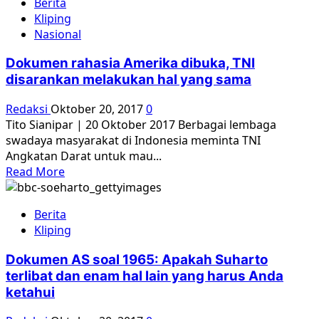
Berita
Pemerintah
Kliping
RI
Nasional
Diminta
Mengakui
Dokumen rahasia Amerika dibuka, TNI
Pembantaian
disarankan melakukan hal yang sama
Massal
1965
Redaksi
Oktober 20, 2017
0
Setelah
Tito Sianipar | 20 Oktober 2017 Berbagai lembaga
Adanya
swadaya masyarakat di Indonesia meminta TNI
Dokumen
Angkatan Darat untuk mau...
AS
Read
Read More
more
about
Berita
Dokumen
Kliping
rahasia
Amerika
Dokumen AS soal 1965: Apakah Suharto
dibuka,
terlibat dan enam hal lain yang harus Anda
TNI
ketahui
disarankan
melakukan