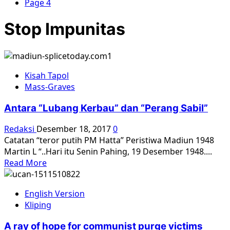
Page 4
Stop Impunitas
Kisah Tapol
Mass-Graves
Antara “Lubang Kerbau” dan “Perang Sabil”
Redaksi
Desember 18, 2017
0
Catatan “teror putih PM Hatta” Peristiwa Madiun 1948
Martin L “..Hari itu Senin Pahing, 19 Desember 1948....
Read
Read More
more
about
English Version
Antara
Kliping
“Lubang
Kerbau”
A ray of hope for communist purge victims