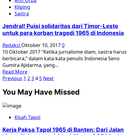
Anti Orba
Peran
ketahui
Kliping
AS
Sastra
dalam
Pembantaian
Jendral! Puisi solidaritas dari Timor-Leste
Anti-
untuk para korban tragedi 1965 di Indonesia
Komunis
Indonesia
Redaksi
Oktober 10, 2017
0
Diungkap
10 Oktober 2017 “Ketika jurnalisme diam, sastra harus
berbicara,” dalam kata-kata penulis Indonesia Seno
Gumira Ajidarma, yang...
Read
Read More
Paginasi
more
Previous
1
2
3
4
5
Next
about
pos
You May Have Missed
Jendral!
Puisi
solidaritas
dari
Kisah Tapol
Timor-
Leste
Kerja Paksa Tapol 1965 di Banten: Dari Jalan
untuk