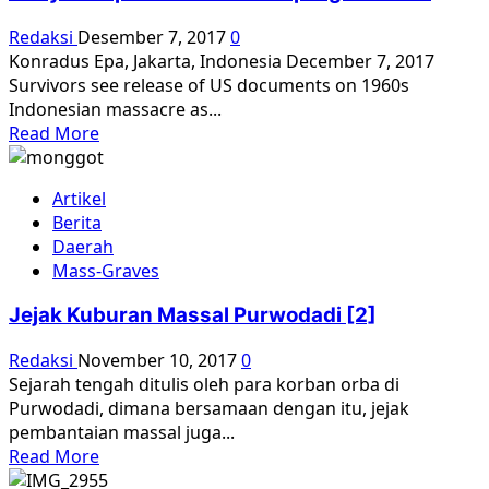
dan
“Perang
Redaksi
Desember 7, 2017
0
Sabil”
Konradus Epa, Jakarta, Indonesia December 7, 2017
Survivors see release of US documents on 1960s
Indonesian massacre as...
Read
Read More
more
about
Artikel
A
Berita
ray
Daerah
of
Mass-Graves
hope
for
Jejak Kuburan Massal Purwodadi [2]
communist
purge
Redaksi
November 10, 2017
0
victims
Sejarah tengah ditulis oleh para korban orba di
Purwodadi, dimana bersamaan dengan itu, jejak
pembantaian massal juga...
Read
Read More
more