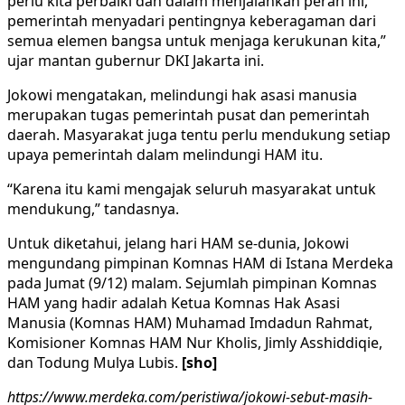
perlu kita perbaiki dan dalam menjalankan peran ini,
pemerintah menyadari pentingnya keberagaman dari
semua elemen bangsa untuk menjaga kerukunan kita,”
ujar mantan gubernur DKI Jakarta ini.
Jokowi mengatakan, melindungi hak asasi manusia
merupakan tugas pemerintah pusat dan pemerintah
daerah. Masyarakat juga tentu perlu mendukung setiap
upaya pemerintah dalam melindungi HAM itu.
“Karena itu kami mengajak seluruh masyarakat untuk
mendukung,” tandasnya.
Untuk diketahui, jelang hari HAM se-dunia, Jokowi
mengundang pimpinan Komnas HAM di Istana Merdeka
pada Jumat (9/12) malam. Sejumlah pimpinan Komnas
HAM yang hadir adalah Ketua Komnas Hak Asasi
Manusia (Komnas HAM) Muhamad Imdadun Rahmat,
Komisioner Komnas HAM Nur Kholis, Jimly Asshiddiqie,
dan Todung Mulya Lubis.
[sho]
https://www.merdeka.com/peristiwa/jokowi-sebut-masih-