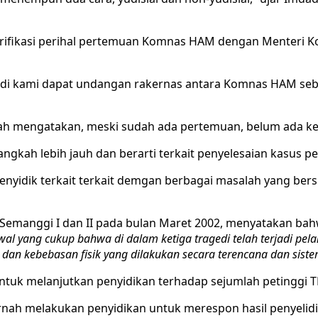
rifikasi perihal pertemuan Komnas HAM dengan Menteri K
 jadi kami dapat undangan rakernas antara Komnas HAM s
h mengatakan, meski sudah ada pertemuan, belum ada kese
ngkah lebih jauh dan berarti terkait penyelesaian kasus 
penyidik terkait terkait demgan berbagai masalah yang bersi
 Semanggi I dan II pada bulan Maret 2002, menyatakan bahw
awal yang cukup bahwa di dalam ketiga tragedi telah terjadi p
n kebebasan fisik yang dilakukan secara terencana dan siste
 melanjutkan penyidikan terhadap sejumlah petinggi TNI
ernah melakukan penyidikan untuk merespon hasil penyeli