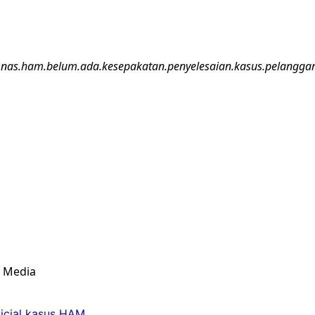
as.ham.belum.ada.kesepakatan.penyelesaian.kasus.pelanggar
& Media
icial kasus HAM