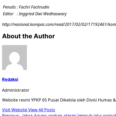
Penulis
: Fachri Fachrudin
Editor
: Inggried Dwi Wedhaswary
http://nasional.kompas.com/read/2017/02/02/17192461/komn
About the Author
Redaksi
Administrator
Website resmi YPKP 65 Pusat Dikelola oleh Divisi Humas 
Visit Website
View All Posts
Previous:
Jaksa Agung ungkap alasan tempuh jalur nonjud