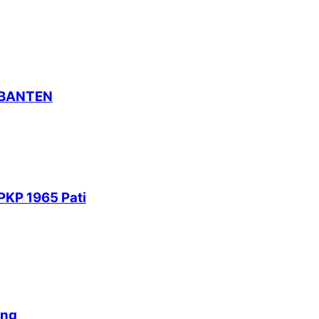
 BANTEN
PKP 1965 Pati
ang