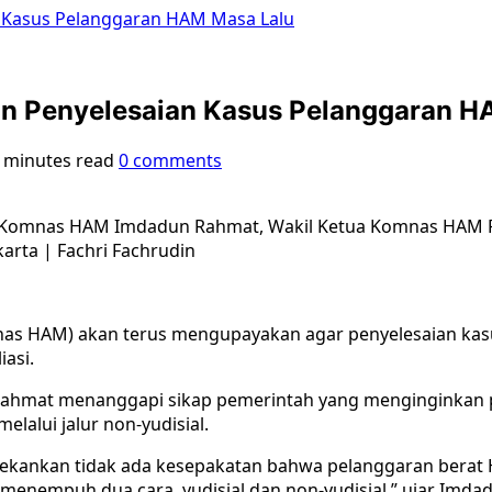
 Kasus Pelanggaran HAM Masa Lalu
n Penyelesaian Kasus Pelanggaran H
 minutes read
0 comments
ua Komnas HAM Imdadun Rahmat, Wakil Ketua Komnas HAM 
arta | Fachri Fachrudin
mnas HAM) akan terus mengupayakan agar penyelesaian kas
iasi.
hmat menanggapi sikap pemerintah yang menginginkan pe
elalui jalur non-yudisial.
 tekankan tidak ada kesepakatan bahwa pelanggaran berat
ni menempuh dua cara, yudisial dan non-yudisial,” ujar Imd