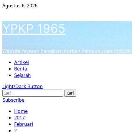
Skip
Agustus 6, 2026
to
content
YPKP 1965
Website Yayasan Penelitian Korban Pembunuhan 1965/66
Primary
Artikel
Menu
Berita
Sejarah
Light/Dark Button
Cari
untuk:
Subscribe
Home
2017
Februari
2