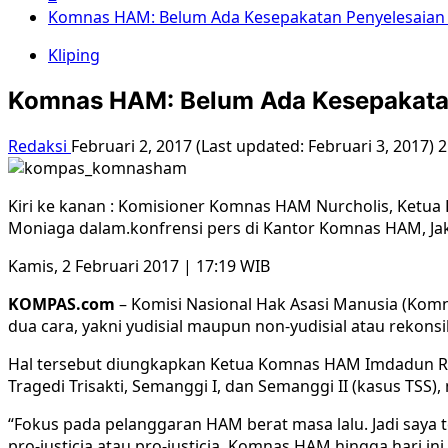
Komnas HAM: Belum Ada Kesepakatan Penyelesaian
Kliping
Komnas HAM: Belum Ada Kesepakata
Redaksi
Februari 2, 2017 (Last updated: Februari 3, 2017)
2
Kiri ke kanan : Komisioner Komnas HAM Nurcholis, Ket
Moniaga dalam.konfrensi pers di Kantor Komnas HAM, Jak
Kamis, 2 Februari 2017 | 17:19 WIB
KOMPAS.com
– Komisi Nasional Hak Asasi Manusia (Ko
dua cara, yakni yudisial maupun non-yudisial atau rekonsil
Hal tersebut diungkapkan Ketua Komnas HAM Imdadun Ra
Tragedi Trisakti, Semanggi I, dan Semanggi II (kasus TSS), m
“Fokus pada pelanggaran HAM berat masa lalu. Jadi saya
pro-justicia atau pro-justicia. Komnas HAM hingga hari i