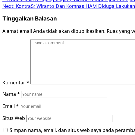
Post
Next:
KontraS: Wiranto Dan Komnas HAM Diduga Lakukan 
navigation
Tinggalkan Balasan
Alamat email Anda tidak akan dipublikasikan.
Ruas yang w
Komentar
*
Nama
*
Email
*
Situs Web
Simpan nama, email, dan situs web saya pada peramba