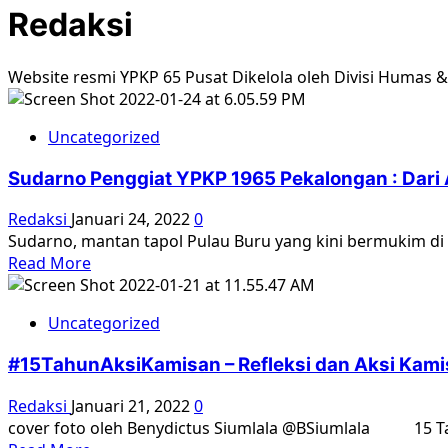
Redaksi
Website resmi YPKP 65 Pusat Dikelola oleh Divisi Humas 
Uncategorized
Sudarno Penggiat YPKP 1965 Pekalongan : Dari 
Redaksi
Januari 24, 2022
0
Sudarno, mantan tapol Pulau Buru yang kini bermukim di 
Read
Read More
more
about
Uncategorized
Sudarno
Penggiat
#15TahunAksiKamisan – Refleksi dan Aksi Kami
YPKP
1965
Redaksi
Januari 21, 2022
0
Pekalongan
cover foto oleh Benydictus Siumlala @BSiumlala 15 Ta
: