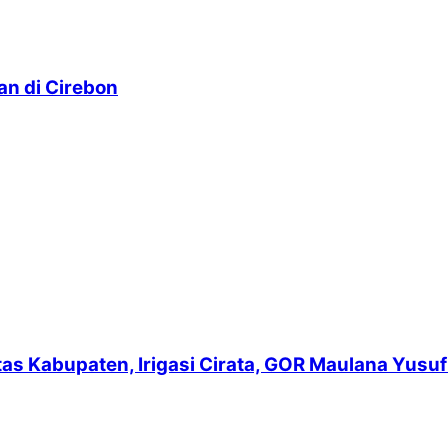
n di Cirebon
intas Kabupaten, Irigasi Cirata, GOR Maulana Yu