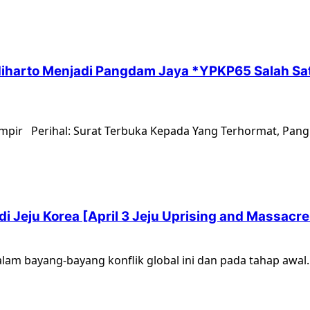
iharto Menjadi Pangdam Jaya *YPKP65 Salah Sat
ampir Perihal: Surat Terbuka Kepada Yang Terhormat, Pangl
i Jeju Korea [April 3 Jeju Uprising and Massacre
lam bayang-bayang konflik global ini dan pada tahap awal..