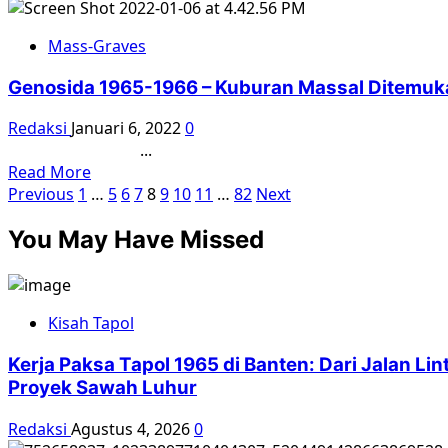
more
*kini
Kamp
about
sekretaris
Konsentrasi
Mass-Graves
[Buka
YPKP
Kerja
Data
1965/1966
Paksa
Genosida 1965-1966 – Kuburan Massal Ditemuka
Narasi
Pulau
Newsroom]
Redaksi
Januari 6, 2022
0
Buru
Sensus
...
Daerah
Read
Read More
Pembantaian
Paginasi
more
Previous
1
…
5
6
7
8
9
10
11
…
82
Next
Massal
about
pos
’65
You May Have Missed
Genosida
–
1965-
Kajian
1966
Siddharth
–
Chandra
Kisah Tapol
Kuburan
Massal
Kerja Paksa Tapol 1965 di Banten: Dari Jalan L
Ditemukan
Proyek Sawah Luhur
di
Cirebon
Redaksi
Agustus 4, 2026
0