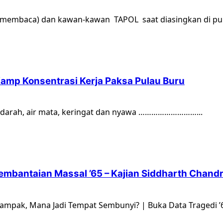
g membaca) dan kawan-kawan TAPOL saat diasingkan di pul
amp Konsentrasi Kerja Paksa Pulau Buru
a darah, air mata, keringat dan nyawa ………………………...
mbantaian Massal ’65 – Kajian Siddharth Chand
pak, Mana Jadi Tempat Sembunyi? | Buka Data Tragedi ’65