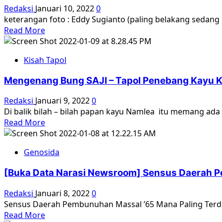
di
Redaksi
Januari 10, 2022
0
1966
Aksi
keterangan foto : Eddy Sugianto (paling belakang sedan
Sumatera
Kamisan
Read
Read More
Barat
:
more
Para
about
Sepuh,
Kisah Tapol
Kisah
Setia
Eddy
Tegak
Mengenang Bung SAJI – Tapol Penebang Kayu K
Sugianto
Berdiri
:
Redaksi
Januari 9, 2022
0
Demi
Eks
Di balik bilah – bilah papan kayu Namlea itu memang ad
Kebenaran
Aktivis
Read
Read More
dan
Concentrasi
more
Keadilan
Gerakan
about
Mahasiswa
Genosida
Mengenang
Indonesia
Bung
(CGMI)
[Buka Data Narasi Newsroom] Sensus Daerah Pe
SAJI
dan
–
Redaksi
Januari 8, 2022
0
Tapol
Tapol
Sensus Daerah Pembunuhan Massal ’65 Mana Paling Terdam
Pulau
Penebang
Read
Read More
Buru
Kayu