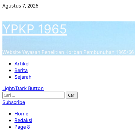
Skip
Agustus 7, 2026
to
content
YPKP 1965
Website Yayasan Penelitian Korban Pembunuhan 1965/66
Primary
Artikel
Menu
Berita
Sejarah
Light/Dark Button
Cari
untuk:
Subscribe
Home
Redaksi
Page 8