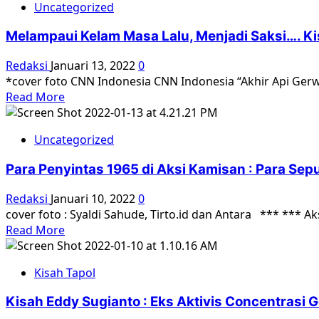
Jaya
Uncategorized
Belajar
*YPKP65
dari
Salah
Melampaui Kelam Masa Lalu, Menjadi Saksi…. K
Perjuangan
Satu
dan
Redaksi
Januari 13, 2022
0
Organisasi
Proses
*cover foto CNN Indonesia CNN Indonesia “Akhir Api Gerw
Yang
Perdamaian
Read
Read More
Mendukung
di
more
Petisi/Surat
Jeju
about
Terbuka
Korea
Uncategorized
Melampaui
[April
Kelam
3
Para Penyintas 1965 di Aksi Kamisan : Para Sep
Masa
Jeju
Lalu,
Redaksi
Januari 10, 2022
0
Uprising
Menjadi
cover foto : Syaldi Sahude, Tirto.id dan Antara *** *** A
and
Saksi….
Read
Read More
Massacre
Kisah
more
—
Ibu
about
70
Nadiani,
Kisah Tapol
Para
Years
Nahkoda
Penyintas
Later]
YPKP
Kisah Eddy Sugianto : Eks Aktivis Concentrasi
1965
1965-