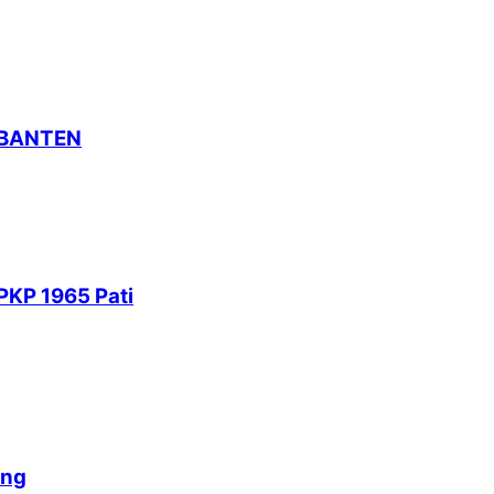
 BANTEN
PKP 1965 Pati
ang