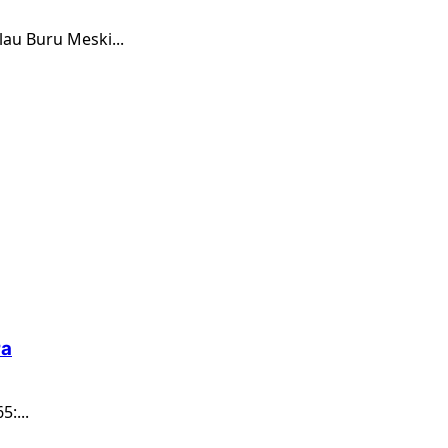
au Buru Meski...
ra
:...