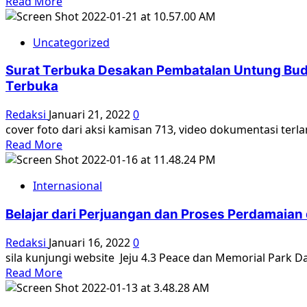
Read
Read More
Dari
more
Abdi
about
Negara,
Uncategorized
#15TahunAksiKamisan
Tapol
–
Buru,
Surat Terbuka Desakan Pembatalan Untung Bud
Refleksi
Hingga
Terbuka
dan
‘Penyembuh’
Aksi
Bagi
Redaksi
Januari 21, 2022
0
Kamisan
Sesama
cover foto dari aksi kamisan 713, video dokumentasi terl
ke
Read
Penyintas
Read More
714
more
’65
[Dokumentasi
about
Video]
Internasional
Surat
Terbuka
Belajar dari Perjuangan dan Proses Perdamaian d
Desakan
Pembatalan
Redaksi
Januari 16, 2022
0
Untung
sila kunjungi website Jeju 4.3 Peace dan Memorial Park Da
Budiharto
Read
Read More
Menjadi
more
Pangdam
about