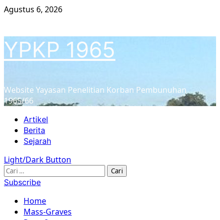
Skip
Agustus 6, 2026
to
content
YPKP 1965
Website Yayasan Penelitian Korban Pembunuhan
1965/66
Primary
Artikel
Menu
Berita
Sejarah
Light/Dark Button
Cari
untuk:
Subscribe
Home
Mass-Graves