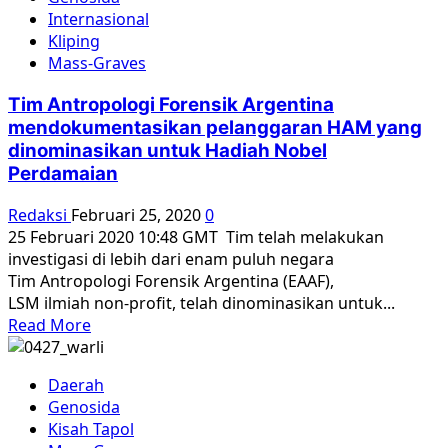
Doa,
Internasional
Tabur
Kliping
Bunga
Mass-Graves
di
Kuburan
Tim Antropologi Forensik Argentina
Massal
mendokumentasikan pelanggaran HAM yang
Pati
dinominasikan untuk Hadiah Nobel
*Mengenang
Perdamaian
Korban
65
Redaksi
Februari 25, 2020
0
di
25 Februari 2020 10:48 GMT Tim telah melakukan
Hari
investigasi di lebih dari enam puluh negara
75
Tim Antropologi Forensik Argentina (EAAF),
Tahun
LSM ilmiah non-profit, telah dinominasikan untuk...
Kemerdekaan
Read
Read More
RI
more
about
Daerah
Tim
Genosida
Antropologi
Kisah Tapol
Forensik