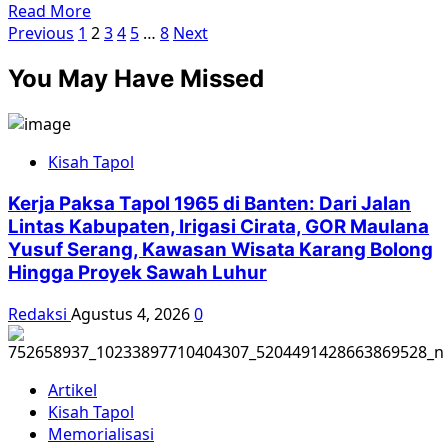
Read
Read More
Paginasi
more
Previous
1
2
3
4
5
…
8
Next
about
pos
You May Have Missed
Suara
Keadilan
dari
Kuburan
Kisah Tapol
Massal
Kerja Paksa Tapol 1965 di Banten: Dari Jalan
Lintas Kabupaten, Irigasi Cirata, GOR Maulana
Yusuf Serang, Kawasan Wisata Karang Bolong
Hingga Proyek Sawah Luhur
Redaksi
Agustus 4, 2026
0
Artikel
Kisah Tapol
Memorialisasi