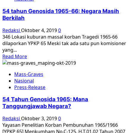
54 tahun Genosida 1965-66: Negara Masih
Berkilah
Redaksi
Oktober 4, 2019
0
346 Lokasi kuburan massal korban Tragedi 1965-66
dilaporkan YPKP 65 Meski tak ada satu pun komisioner
yang...
Read
Read More
more
about
Mass-Graves
54
Nasional
tahun
Press-Release
Genosida
1965-
54 Tahun Genosida 1965: Mana
66:
Tanggungjawab Negara?
Negara
Masih
Redaksi
Oktober 3, 2019
0
Berkilah
Yayasan Penelitian Korban Pembunuhan 1965/1966
[YPKP 65] Menkumham No.C-125. H.T.01.02 Tahun 2007