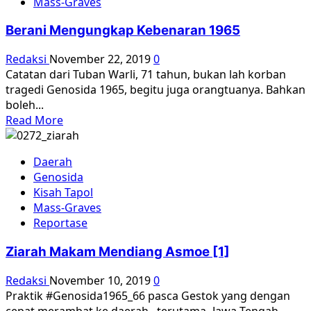
Mass-Graves
Argentina
mendokumentasikan
Berani Mengungkap Kebenaran 1965
pelanggaran
HAM
Redaksi
November 22, 2019
0
yang
Catatan dari Tuban Warli, 71 tahun, bukan lah korban
dinominasikan
tragedi Genosida 1965, begitu juga orangtuanya. Bahkan
untuk
boleh...
Hadiah
Read
Read More
Nobel
more
Perdamaian
about
Daerah
Berani
Genosida
Mengungkap
Kisah Tapol
Kebenaran
Mass-Graves
1965
Reportase
Ziarah Makam Mendiang Asmoe [1]
Redaksi
November 10, 2019
0
Praktik #Genosida1965_66 pasca Gestok yang dengan
cepat merambat ke daerah –terutama- Jawa Tengah,