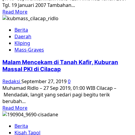
Tgl. 19 Januari 2007 Tambahan...
Read
Read More
more
about
Berita
54
Daerah
Tahun
Kliping
Genosida
Mass-Graves
1965:
Mana
Malam Mencekam di Tanah Kafir, Kuburan
Tanggungjawab
Massal PKI di Cilacap
Negara?
Redaksi
September 27, 2019
0
Muhamad Ridlo – 27 Sep 2019, 01:00 WIB Cilacap –
Mendadak, langit yang sedari pagi begitu terik
berubah...
Read
Read More
more
about
Berita
Malam
Kisah Tapol
Mencekam