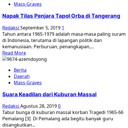
Mass-Graves
di
Tanah
Napak Tilas Penjara Tapol Orba di Tangerang
Kafir,
Kuburan
Redaksi
September 5, 2019
1
Massal
Tahun antara 1965-1979 adalah masa-masa paling suram
PKI
di Indonesia, terutama di lapangan politik dan
di
kemanusiaan. Perburuan, penangkapan,...
Cilacap
Read
Read More
more
about
Berita
Napak
Daerah
Tilas
Mass-Graves
Penjara
Tapol
Suara Keadilan dari Kuburan Massal
Orba
di
Redaksi
Agustus 28, 2019
0
Tangerang
Tabur bunga di kuburan massal korban Tragedi 1965-66
Pemalang [3] Di Pemalang ada begitu banyak guru
disangkutkan...