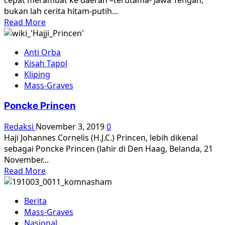
bukan lah cerita hitam-putih...
Read
Read More
more
about
Anti Orba
Ziarah
Kisah Tapol
Makam
Kliping
Mendiang
Mass-Graves
Asmoe
[1]
Poncke Princen
Redaksi
November 3, 2019
0
Haji Johannes Cornelis (H.J.C.) Princen, lebih dikenal
sebagai Poncke Princen (lahir di Den Haag, Belanda, 21
November...
Read
Read More
more
about
Berita
Poncke
Mass-Graves
Princen
Nasional