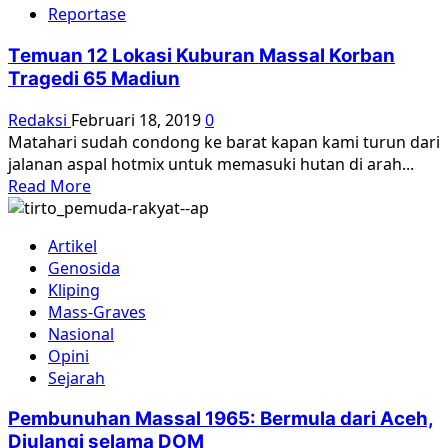
Reportase
Temuan 12 Lokasi Kuburan Massal Korban
Tragedi 65 Madiun
Redaksi
Februari 18, 2019
0
Matahari sudah condong ke barat kapan kami turun dari
jalanan aspal hotmix untuk memasuki hutan di arah...
Read
Read More
more
about
Artikel
Temuan
Genosida
12
Kliping
Lokasi
Mass-Graves
Kuburan
Nasional
Massal
Opini
Korban
Sejarah
Tragedi
65
Pembunuhan Massal 1965: Bermula dari Aceh,
Madiun
Diulangi selama DOM