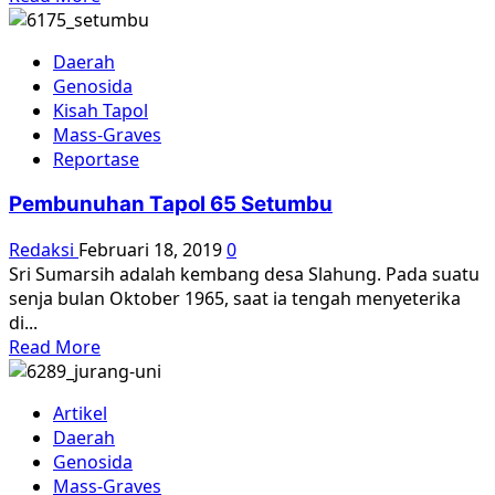
more
about
Daerah
Jejak
Genosida
Kejahatan
Kisah Tapol
Genosida
Mass-Graves
1965
Reportase
itu
Nyata
Pembunuhan Tapol 65 Setumbu
Adanya
Redaksi
Februari 18, 2019
0
Sri Sumarsih adalah kembang desa Slahung. Pada suatu
senja bulan Oktober 1965, saat ia tengah menyeterika
di...
Read
Read More
more
about
Artikel
Pembunuhan
Daerah
Tapol
Genosida
65
Mass-Graves
Setumbu