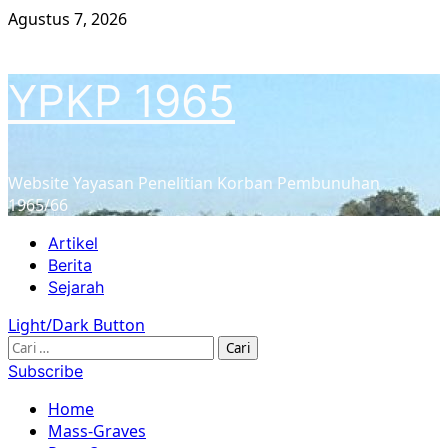
Skip
Agustus 7, 2026
to
content
YPKP 1965
Website Yayasan Penelitian Korban Pembunuhan
1965/66
Primary
Artikel
Menu
Berita
Sejarah
Light/Dark Button
Cari
untuk:
Subscribe
Home
Mass-Graves