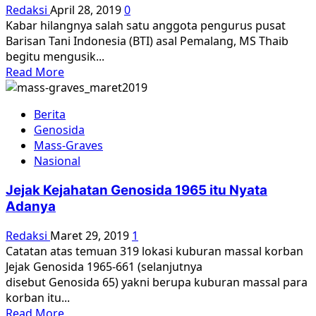
Redaksi
April 28, 2019
0
Kabar hilangnya salah satu anggota pengurus pusat
Barisan Tani Indonesia (BTI) asal Pemalang, MS Thaib
begitu mengusik...
Read
Read More
more
about
Berita
MS
Genosida
Thaib
Mass-Graves
dan
Nasional
banyak
BTI
Jejak Kejahatan Genosida 1965 itu Nyata
lainnya
Adanya
hilang
Redaksi
Maret 29, 2019
1
Catatan atas temuan 319 lokasi kuburan massal korban
Jejak Genosida 1965-661 (selanjutnya
disebut Genosida 65) yakni berupa kuburan massal para
korban itu...
Read
Read More