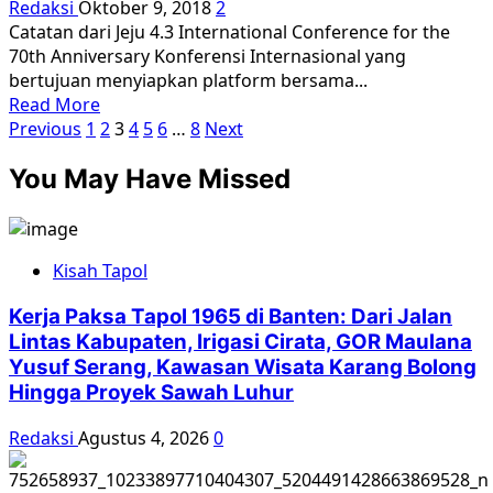
Redaksi
Oktober 9, 2018
2
Catatan dari Jeju 4.3 International Conference for the
70th Anniversary Konferensi Internasional yang
bertujuan menyiapkan platform bersama...
Read
Read More
Paginasi
more
Previous
1
2
3
4
5
6
…
8
Next
about
pos
You May Have Missed
Kejahatan
Genosida
Asia
Dibahas
Kisah Tapol
di
Pulau
Kerja Paksa Tapol 1965 di Banten: Dari Jalan
Jeju
Lintas Kabupaten, Irigasi Cirata, GOR Maulana
Yusuf Serang, Kawasan Wisata Karang Bolong
Hingga Proyek Sawah Luhur
Redaksi
Agustus 4, 2026
0