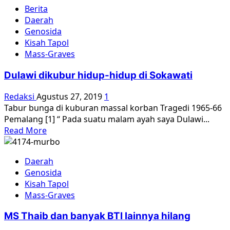
about
Berita
Kuburan
Daerah
Massal
Genosida
Penggarit
Kisah Tapol
Tak
Mass-Graves
Boleh
Hilang
Dulawi dikubur hidup-hidup di Sokawati
Redaksi
Agustus 27, 2019
1
Tabur bunga di kuburan massal korban Tragedi 1965-66
Pemalang [1] “ Pada suatu malam ayah saya Dulawi...
Read
Read More
more
about
Daerah
Dulawi
Genosida
dikubur
Kisah Tapol
hidup-
Mass-Graves
hidup
di
MS Thaib dan banyak BTI lainnya hilang
Sokawati