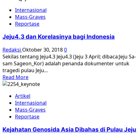
about
Internasional
19
Mass-Graves
Desember
Reportase
1948
|
Jeju4.3 dan Korelasinya bagi Indonesia
Amir
Sjarifuddin
Redaksi
Oktober 30, 2018
0
Dieksekusi
Sekilas tentang Jeju4.3 Jeju4.3 (Jeju 3 April; dibaca:Jeju Sa-
Mati
sam Sageon_Kor) adalah penanda dokumenter untuk
tragedi pulau Jeju...
Read
Read More
more
about
Artikel
Jeju4.3
Internasional
dan
Mass-Graves
Korelasinya
Reportase
bagi
Indonesia
Kejahatan Genosida Asia Dibahas di Pulau Jeju