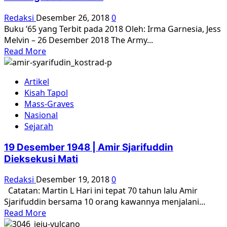
Redaksi
Desember 26, 2018
0
Buku ’65 yang Terbit pada 2018 Oleh: Irma Garnesia, Jess
Melvin – 26 Desember 2018 The Army...
Read
Read More
more
about
Artikel
Pembunuhan
Kisah Tapol
Massal
Mass-Graves
1965:
Nasional
Bermula
Sejarah
dari
Aceh,
19 Desember 1948 | Amir Sjarifuddin
Diulangi
Dieksekusi Mati
selama
DOM
Redaksi
Desember 19, 2018
0
Catatan: Martin L Hari ini tepat 70 tahun lalu Amir
Sjarifuddin bersama 10 orang kawannya menjalani...
Read
Read More
more