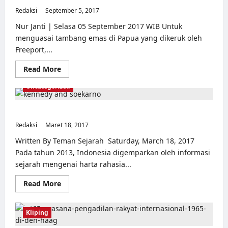
Kejatuhan
Redaksi
September 5, 2017
Sukarno
0
Nur Janti | Selasa 05 September 2017 WIB Untuk
menguasai tambang emas di Papua yang dikeruk oleh
Freeport,...
Read
Read More
Internasional
Kliping
Opini
Referensi
more
about
Uncategorized
CIA
Menggulingkan
Sukarno
demi
Harta Amanah Soekarno, Nyata atau Mitos?
Emas
Redaksi
Maret 18, 2017
di
0
Papua
Written By Teman Sejarah Saturday, March 18, 2017
Pada tahun 2013, Indonesia digemparkan oleh informasi
sejarah mengenai harta rahasia...
Read
Read More
more
about
Harta
Amanah
Kliping
Soekarno,
Nyata