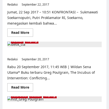
Redaksi
September 22, 2017
0
Jumat, 22 Sep 2017 – 10:51 KONFRONTASI – Sukmawati
Soekarnoputri, Putri Proklamator RI, Soekarno,
menegaskan kembali bahwa...
Read
Read More
more
about
Artikel
Kliping
Sukmawati
Soekarnoputri:
Tragedi
65,
Perang Dingin, CIA, dan Kejatuhan Sukarno
Adalah
Redaksi
September 20, 2017
Kudeta
0
Mayjend
Soeharto
Rabu 20 September 2017, 11:45 WIB | Wildan Sena
Pada
Utama* Buku terbaru Greg Poulgrain, The Incubus of
Presiden
Soekarno
Intervention: Conflicting...
Read
Read More
more
about
Anti Orba
Artikel
Kliping
Perang
Dingin,
CIA,
dan
CIA Menggulingkan Sukarno demi Emas di Papua