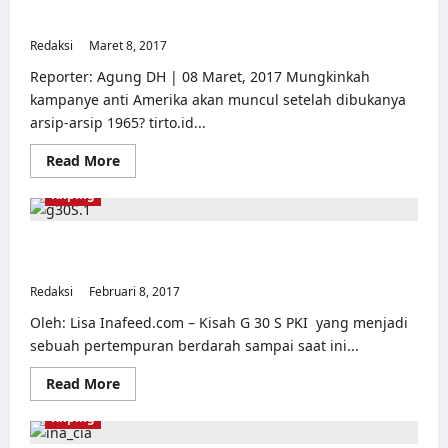
atau
Menjelang Dibukanya Arsip Rahasia Amerika Soal 1965
Mitos?
Redaksi
Maret 8, 2017
0
Reporter: Agung DH | 08 Maret, 2017 Mungkinkah
kampanye anti Amerika akan muncul setelah dibukanya
arsip-arsip 1965? tirto.id...
Read
Read More
more
about
Kliping
Menjelang
Dibukanya
Arsip
Rahasia
Seperti ini Fakta Mengejutkan Peristiwa G 30 S PKI yang
Amerika
diungkap Oleh CIA
Soal
1965
Redaksi
Februari 8, 2017
0
Oleh: Lisa Inafeed.com – Kisah G 30 S PKI yang menjadi
sebuah pertempuran berdarah sampai saat ini...
Read
Read More
more
about
Kliping
Seperti
ini