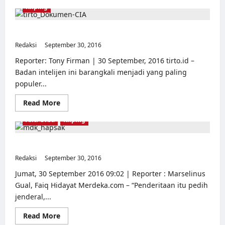
about
Kliping
CIA
Mendadak
Ungkap
Nasib
Jejak-Jejak CIA di Indonesia
DN
Redaksi
September 30, 2016
Aidit
0
di
Tangan
Reporter: Tony Firman | 30 September, 2016 tirto.id –
Militer
Badan intelijen ini barangkali menjadi yang paling
Indonesia
populer...
Read
Read More
more
about
Anti Orba
Kliping
Jejak-
Jejak
CIA
di
Dusta penyiksaan para jenderal
Indonesia
Redaksi
September 30, 2016
0
Jumat, 30 September 2016 09:02 | Reporter : Marselinus
Gual, Faiq Hidayat Merdeka.com – “Penderitaan itu pedih
jenderal,...
Read
Read More
more