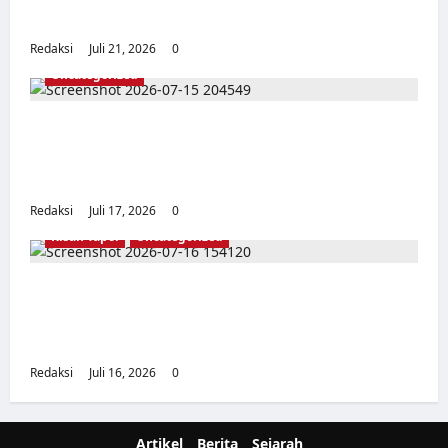
SERANG, BANTEN
Redaksi
Juli 21, 2026
0
Uncategorized
Dari Pangkalan Ke Pulau Buru – Catatan
Surahmad dan Mencari Kebenaran – Catatan
Penelitian YPKP 1965 Pati
Redaksi
Juli 17, 2026
0
Kisah Tapol
Uncategorized
Kisah Siksa, Kerja Paksa dan Lagu Cinta
Tapol 65 dari Penjara (Rumah Tahanan
Chusus) Tangerang
Redaksi
Juli 16, 2026
0
Artikel
Berita
Sejarah