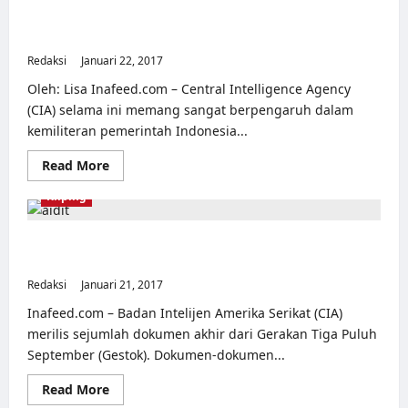
Fakta
Mengejutkan
Ketika Pilot TNI AU tembak Pesawat Pesawat Milik CIA
Peristiwa
hingga Jatuh. Seperti ini Kisahnya
G
30
Redaksi
Januari 22, 2017
0
S
PKI
Oleh: Lisa Inafeed.com – Central Intelligence Agency
yang
diungkap
(CIA) selama ini memang sangat berpengaruh dalam
Oleh
kemiliteran pemerintah Indonesia...
CIA
Read
Read More
more
about
Kliping
Ketika
Pilot
TNI
AU
CIA Mendadak Ungkap Nasib DN Aidit di Tangan Militer
tembak
Indonesia
Pesawat
Pesawat
Redaksi
Januari 21, 2017
0
Milik
CIA
Inafeed.com – Badan Intelijen Amerika Serikat (CIA)
hingga
Jatuh.
merilis sejumlah dokumen akhir dari Gerakan Tiga Puluh
Seperti
September (Gestok). Dokumen-dokumen...
ini
Kisahnya
Read
Read More
more