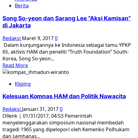
Dia
Berita
Yang
Fasis
Song So-yeon dan Sarang Lee “Aksi Kamisan”
Berwajah
di Jakarta
Lugu,
Menghantam
Redaksi
Maret 9, 2017
0
Rakyat
Dalam kunjungannya ke Indonesia sebagai tamu YPKP
Dengan
65, aktivis HAM dan peneliti “Truth Foundation” South-
Serdadu
Korea, Song So-yeon...
Read
Read More
more
about
Kliping
Song
So-
Kelesuan Komnas HAM dan Politik Nawacita
yeon
dan
Redaksi
Januari 31, 2017
0
Sarang
Ollenk | 01/31/2017, 04:53 Pemerintah
Lee
menyelenggarakan simposium nasional membedah
“Aksi
tragedi 1965 yang dipelopori oleh Kemenko Polhukam
Kamisan”
dan Lemhanas...