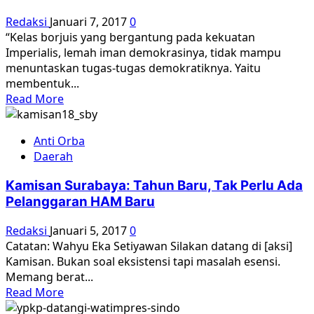
Bayangan
Redaksi
Januari 7, 2017
0
Hantu
“Kelas borjuis yang bergantung pada kekuatan
Komunisme
Imperialis, lemah iman demokrasinya, tidak mampu
menuntaskan tugas-tugas demokratiknya. Yaitu
membentuk...
Read
Read More
more
about
Anti Orba
Mengapa
Daerah
Elit
Politik
Kamisan Surabaya: Tahun Baru, Tak Perlu Ada
Borjuis
Pelanggaran HAM Baru
Tidak
(Bisa)
Redaksi
Januari 5, 2017
0
Melawan
Catatan: Wahyu Eka Setiyawan Silakan datang di [aksi]
Rasisme?
Kamisan. Bukan soal eksistensi tapi masalah esensi.
Memang berat...
Read
Read More
more