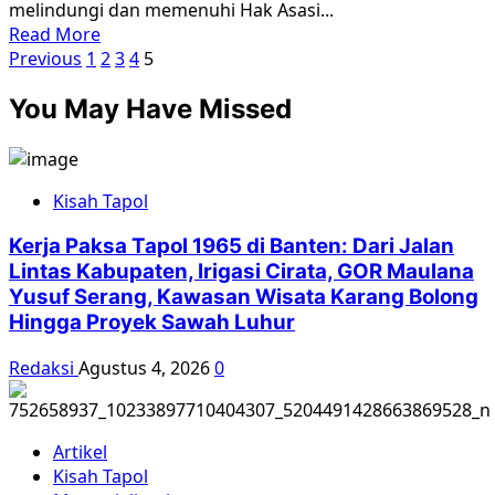
melindungi dan memenuhi Hak Asasi...
Read
Read More
Paginasi
more
Previous
1
2
3
4
5
about
pos
You May Have Missed
Deklarasi
Koalisi
Peringatan
Hari
Kisah Tapol
HAM
[Koper
Kerja Paksa Tapol 1965 di Banten: Dari Jalan
HAM]
Lintas Kabupaten, Irigasi Cirata, GOR Maulana
Yusuf Serang, Kawasan Wisata Karang Bolong
Hingga Proyek Sawah Luhur
Redaksi
Agustus 4, 2026
0
Artikel
Kisah Tapol