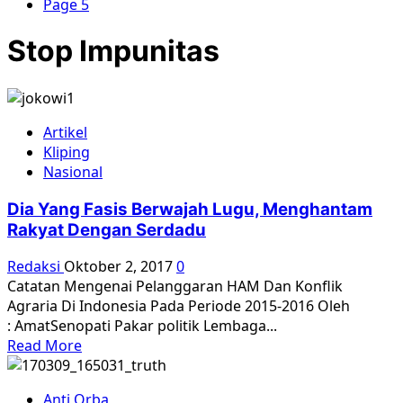
Page 5
Stop Impunitas
Artikel
Kliping
Nasional
Dia Yang Fasis Berwajah Lugu, Menghantam
Rakyat Dengan Serdadu
Redaksi
Oktober 2, 2017
0
Catatan Mengenai Pelanggaran HAM Dan Konflik
Agraria Di Indonesia Pada Periode 2015-2016 Oleh
: AmatSenopati Pakar politik Lembaga...
Read
Read More
more
about
Anti Orba