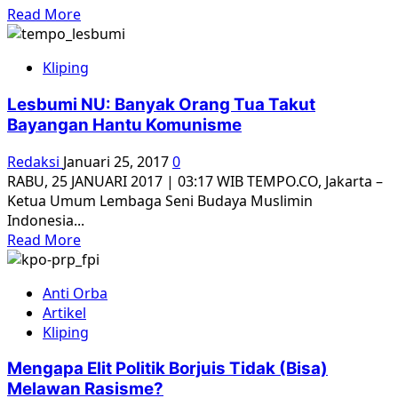
di
Read
Read More
Jakarta
more
about
Kliping
Kelesuan
Komnas
Lesbumi NU: Banyak Orang Tua Takut
HAM
Bayangan Hantu Komunisme
dan
Politik
Redaksi
Januari 25, 2017
0
Nawacita
RABU, 25 JANUARI 2017 | 03:17 WIB TEMPO.CO, Jakarta –
Ketua Umum Lembaga Seni Budaya Muslimin
Indonesia...
Read
Read More
more
about
Anti Orba
Lesbumi
Artikel
NU:
Kliping
Banyak
Orang
Mengapa Elit Politik Borjuis Tidak (Bisa)
Tua
Melawan Rasisme?
Takut