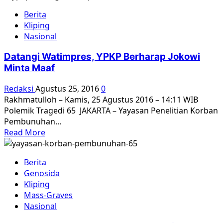
about
Berita
Kamisan
Kliping
Surabaya:
Nasional
Tahun
Baru,
Datangi Watimpres, YPKP Berharap Jokowi
Tak
Minta Maaf
Perlu
Ada
Redaksi
Agustus 25, 2016
0
Pelanggaran
Rakhmatulloh – Kamis, 25 Agustus 2016 – 14:11 WIB
HAM
Polemik Tragedi 65 JAKARTA – Yayasan Penelitian Korban
Baru
Pembunuhan...
Read
Read More
more
about
Berita
Datangi
Genosida
Watimpres,
Kliping
YPKP
Mass-Graves
Berharap
Nasional
Jokowi
Minta