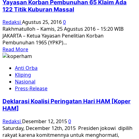
Yayasan Korban Pembunuhan 65 Klaim Ada
Maaf
122 Titik Kuburan Massal
Redaksi
Agustus 25, 2016
0
Rakhmatulloh – Kamis, 25 Agustus 2016 – 15:20 WIB
JAKARTA – Ketua Yayasan Penelitian Korban
Pembunuhan 1965 (YPKP)...
Read
Read More
more
about
Anti Orba
Yayasan
Kliping
Korban
Nasional
Pembunuhan
Press-Release
65
Klaim
Deklarasi Koalisi Peringatan Hari HAM [Koper
Ada
HAM]
122
Titik
Redaksi
Desember 12, 2015
0
Kuburan
Saturday, December 12th, 2015 Presiden jokowi dipilih
Massal
rakyat karena komitmennya untuk menghormati,