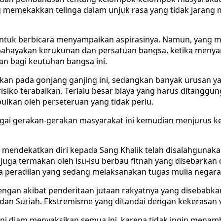
ng memekakkan telinga dalam unjuk rasa yang tidak jaran
ntuk berbicara menyampaikan aspirasinya. Namun, yang m
hayakan kerukunan dan persatuan bangsa, ketika menyangk
an bagi keutuhan bangsa ini.
hkan pada gonjang ganjing ini, sedangkan banyak urusan 
siko terabaikan. Terlalu besar biaya yang harus ditanggun
lkan oleh perseteruan yang tidak perlu.
bagai gerakan-gerakan masyarakat ini kemudian menjurus 
endekatkan diri kepada Sang Khalik telah disalahgunakan
 juga termakan oleh isu-isu berbau fitnah yang disebarka
ga peradilan yang sedang melaksanakan tugas mulia negar
gan akibat penderitaan jutaan rakyatnya yang disebabkan 
ibya, dan Suriah. Ekstremisme yang ditandai dengan kekeras
ini diam menyaksikan semua ini, karena tidak ingin menam