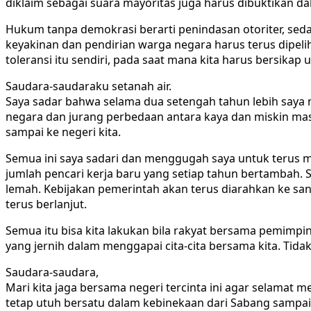
diklaim sebagai suara mayoritas juga harus dibuktikan da
Hukum tanpa demokrasi berarti penindasan otoriter, se
keyakinan dan pendirian warga negara harus terus dipeli
toleransi itu sendiri, pada saat mana kita harus bersika
Saudara-saudaraku setanah air.
Saya sadar bahwa selama dua setengah tahun lebih saya
negara dan jurang perbedaan antara kaya dan miskin m
sampai ke negeri kita.
Semua ini saya sadari dan menggugah saya untuk terus
jumlah pencari kerja baru yang setiap tahun bertambah.
lemah. Kebijakan pemerintah akan terus diarahkan ke sa
terus berlanjut.
Semua itu bisa kita lakukan bila rakyat bersama pemimp
yang jernih dalam menggapai cita-cita bersama kita. Tid
Saudara-saudara,
Mari kita jaga bersama negeri tercinta ini agar selamat me
tetap utuh bersatu dalam kebinekaan dari Sabang sampai Me