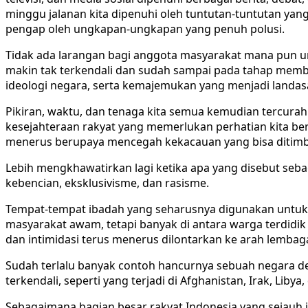
minggu jalanan kita dipenuhi oleh tuntutan-tuntutan ya
pengap oleh ungkapan-ungkapan yang penuh polusi.
Tidak ada larangan bagi anggota masyarakat mana pun u
makin tak terkendali dan sudah sampai pada tahap memba
ideologi negara, serta kemajemukan yang menjadi landas
Pikiran, waktu, dan tenaga kita semua kemudian tercura
kesejahteraan rakyat yang memerlukan perhatian kita beri
menerus berupaya mencegah kekacauan yang bisa ditimbu
Lebih mengkhawatirkan lagi ketika apa yang disebut se
kebencian, eksklusivisme, dan rasisme.
Tempat-tempat ibadah yang seharusnya digunakan untuk m
masyarakat awam, tetapi banyak di antara warga terdidik
dan intimidasi terus menerus dilontarkan ke arah lemba
Sudah terlalu banyak contoh hancurnya sebuah negara den
terkendali, seperti yang terjadi di Afghanistan, Irak, L
Sebagaimana bagian besar rakyat Indonesia yang sejauh 