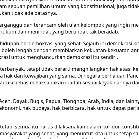
am sebuah pemilihan umum yang konstitusional, juga tida
ukan tidak ada batasnya.
 terganggu dan terancam oleh ulah kelompok yang ingin m
b hukum dan menindak yang bertindak tak beradab.
upan berdemokrasi yang sehat. Sejauh ini demokrasi kita t
k boleh lengah dengan membiarkan kekuatan-kekuatan anti
asi untuk menghancurkan demokrasi itu sendiri.
anyak, tetapi tidak berarti menghilangkan hak asasi kelo
ya hak dan kewajiban yang sama. Di negara berhaluan Panca
onstitusi bebas melaksanakan ibadah sesuai keyakinannya
Aceh, Dayak, Bugis, Papua, Tionghoa, Arab, India, dan la
k ekonomi, hak budaya, hak berbicara, hak untuk dapat per
g, tetapi semua itu harus dilaksanakan dalam koridor kons
asyarakat yang sehat, yang menuntut kita untuk tetap san