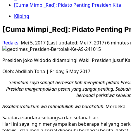
[Cuma Mimpi_Red]: Pidato Penting Presiden Kita
Kliping
[Cuma Mimpi_Red]: Pidato Penting Pr
Redaksi
Mei 5, 2017 (Last updated: Mei 7, 2017)
6 minutes 
Presiden Joko Widodo didampingi Wakil Presiden Jusuf 
Oleh: Abdillah Toha | Friday, 5 May 2017
Semalam saya sangat berbesar hati menyimak pidato Presid
Presiden menyampaikan pesan yang sangat penting. Sebuah 
berbagai peristiwa sebelum
Assalamu’alaikum wa rahmatullah wa barakatuh
. Merdeka!
Saudara-saudara sebangsa dan setanah air.
Hari ini saya ingin menyampaikan beberapa hal yang berk
televisi, dan media sosial dipenuhi berbagai berita, de