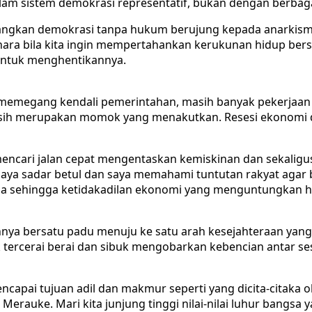
lam sistem demokrasi representatif, bukan dengan berbagai
dangkan demokrasi tanpa hukum berujung kepada anarkism
hara bila kita ingin mempertahankan kerukunan hidup bersa
p untuk menghentikannya.
 memegang kendali pemerintahan, masih banyak pekerjaan
asih merupakan momok yang menakutkan. Resesi ekonomi 
 mencari jalan cepat mengentaskan kemiskinan dan seka
 Saya sadar betul dan saya memahami tuntutan rakyat agar
na sehingga ketidakadilan ekonomi yang menguntungkan han
innya bersatu padu menuju ke satu arah kesejahteraan yan
ak tercerai berai dan sibuk mengobarkan kebencian antar s
ncapai tujuan adil dan makmur seperti yang dicita-citaka ol
rauke. Mari kita junjung tinggi nilai-nilai luhur bangsa ya