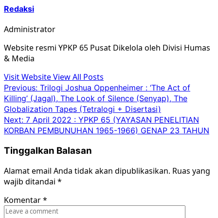
Redaksi
Administrator
Website resmi YPKP 65 Pusat Dikelola oleh Divisi Humas
& Media
Visit Website
View All Posts
Post
Previous:
Trilogi Joshua Oppenheimer : ‘The Act of
Killing’ (Jagal), The Look of Silence (Senyap), The
navigation
Globalization Tapes (Tetralogi + Disertasi)
Next:
7 April 2022 : YPKP 65 (YAYASAN PENELITIAN
KORBAN PEMBUNUHAN 1965-1966) GENAP 23 TAHUN
Tinggalkan Balasan
Alamat email Anda tidak akan dipublikasikan.
Ruas yang
wajib ditandai
*
Komentar
*