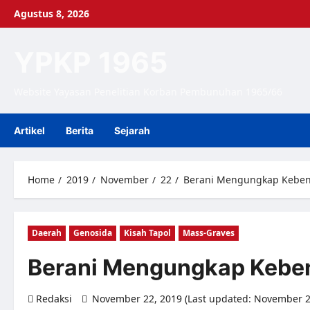
Skip
Agustus 8, 2026
to
content
YPKP 1965
Website Yayasan Penelitian Korban Pembunuhan 1965/66
Artikel
Berita
Sejarah
Home
2019
November
22
Berani Mengungkap Keben
Daerah
Genosida
Kisah Tapol
Mass-Graves
Berani Mengungkap Kebe
Redaksi
November 22, 2019 (Last updated: November 2