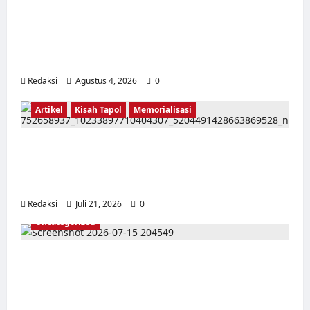
Kerja Paksa Tapol 1965 di Banten: Dari Jalan
Lintas Kabupaten, Irigasi Cirata, GOR
Maulana Yusuf Serang, Kawasan Wisata
Karang Bolong Hingga Proyek Sawah Luhur
Redaksi
Agustus 4, 2026
0
Artikel
Kisah Tapol
Memorialisasi
TAPOL 65 PAHLAWAN YANG DIHINAKAN DI
BALIK ARSITEKTUR GOR MAULANA YUSUF
SERANG, BANTEN
Redaksi
Juli 21, 2026
0
Uncategorized
Dari Pangkalan Ke Pulau Buru – Catatan
Surahmad dan Mencari Kebenaran – Catatan
Penelitian YPKP 1965 Pati