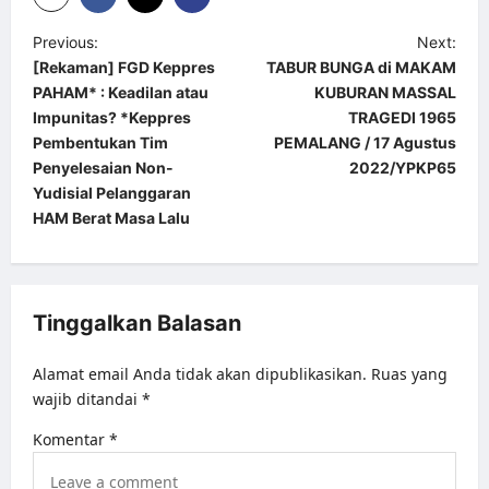
P
Previous:
Next:
[Rekaman] FGD Keppres
TABUR BUNGA di MAKAM
o
PAHAM* : Keadilan atau
KUBURAN MASSAL
s
Impunitas? *Keppres
TRAGEDI 1965
t
Pembentukan Tim
PEMALANG / 17 Agustus
Penyelesaian Non-
2022/YPKP65
n
Yudisial Pelanggaran
a
HAM Berat Masa Lalu
v
i
g
Tinggalkan Balasan
a
Alamat email Anda tidak akan dipublikasikan.
Ruas yang
t
wajib ditandai
*
i
Komentar
*
o
n