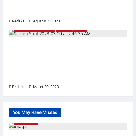
Dibungkam : Bibliografi Pustaka Online
Genosida 1965-1966
Redaksi
Agustus 4, 2023
0
Perpustakaan online
Uncategorized
Kompilasi Sejarah (yang Dihilangkan) :
SOBSI (SARBUPRI, SBKA, Perbum) BTI,
Lekra, Gerwani, Pemuda Rakyat, HSI, CGMI,
IPPI, PGRI Non–Vaksentral, Baperki,
Universitas Rakyat, Harian Rakjat
Redaksi
Maret 20, 2023
0
You May Have Missed
Kisah Tapol