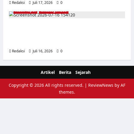
Redaksi
Juli 17, 2026
0
Kisah Tapol
Uncategorized
Kisah Siksa, Kerja Paksa dan Lagu Cinta
Tapol 65 dari Penjara (Rumah Tahanan
Chusus) Tangerang
Redaksi
Juli 16, 2026
0
Artikel
Berita
Sejarah
Copyright © 2026 All rights reserved.
|
ReviewNews
by AF
themes.