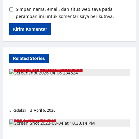
Simpan nama, email, dan situs web saya pada
peramban ini untuk komentar saya berikutnya.
Related Stories
Kisah Tapol
Perpustakaan online
Bukan Cuma Angka, Mereka Bernama dan
Sepenuhnya Manusia: Kompilasi Kisah Hidup
260 Korban dan Penyintas ’65
Redaksi
April 6, 2026
0
Perpustakaan online
Kebenaran dan Kemanusiaan Tak Bisa