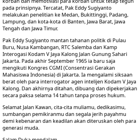
korban dan memotivasi para korban untuk tetap teguh
pada prinsipnya. Tercatat, Pak Eddy Sugiyanto
melakukan penelitian ke Medan, Bukittinggi, Padang,
Lampung, dan kota-kota di Banten, Jawa Barat, Jawa
Tengah dan Jawa Timur.
Pak Eddy Sugiyanto mantan tahanan politik di Pulau
Buru, Nusa Kambangan, RTC Salemba dan Kamp
Interogasi Kodam V Jaya Kalong Jalan Gunung Sahari
Jakarta. Pada akhir September 1965 ia baru saja
mengikuti Kongres CGMI (Consentrasi Gerakan
Mahasiswa Indonesia) di Jakarta. Ia mengalami siksaan
berat oleh para interrogator agen intelijen Kodam V Jaya
Kalong. Dan akhirnya ditahan, dibuang dan dipekerjakan
secara paksa selama 14 tahun tanpa proses hukum.
Selamat Jalan Kawan, cita-cita muliamu, dedikasimu,
sumbangan pemikiranmu dan segala jerih payahmu
demi kebenaran dan keadilan akan diteruskan oleh para
generasi muda.
Salam Duka mendalam,