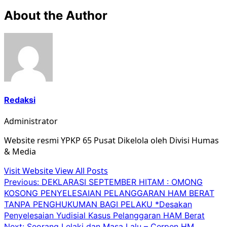
About the Author
Redaksi
Administrator
Website resmi YPKP 65 Pusat Dikelola oleh Divisi Humas
& Media
Visit Website
View All Posts
Post
Previous:
DEKLARASI SEPTEMBER HITAM : OMONG
KOSONG PENYELESAIAN PELANGGARAN HAM BERAT
navigation
TANPA PENGHUKUMAN BAGI PELAKU *Desakan
Penyelesaian Yudisial Kasus Pelanggaran HAM Berat
Next:
Seorang Lelaki dan Masa Lalu – Cerpen HM