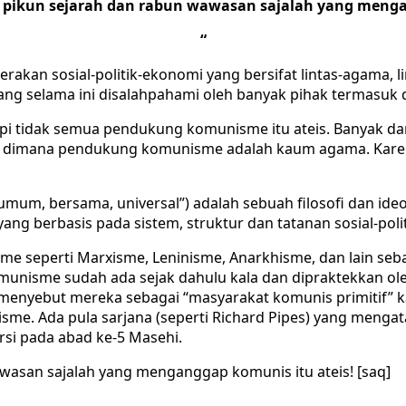
pikun sejarah dan rabun wawasan sajalah yang menga
“
erakan sosial-politik-ekonomi yang bersifat lintas-agama, l
g selama ini disalahpahami oleh banyak pihak termasuk d
pi tidak semua pendukung komunisme itu ateis. Banyak da
h, dimana pendukung komunisme adalah kaum agama. Karen
mum, bersama, universal”) adalah sebuah filosofi dan ideo
g berbasis pada sistem, struktur dan tatanan sosial-polit
seperti Marxisme, Leninisme, Anarkhisme, dan lain sebag
omunisme sudah ada sejak dahulu kala dan dipraktekkan 
rx menyebut mereka sebagai “masyarakat komunis primitif”
sme. Ada pula sarjana (seperti Richard Pipes) yang mengat
si pada abad ke-5 Masehi.
wasan sajalah yang menganggap komunis itu ateis! [saq]