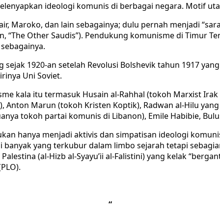
elenyapkan ideologi komunis di berbagai negara. Motif u
 Aljazair, Maroko, dan lain sebagainya; dulu pernah menjad
en, “The Other Saudis”). Pendukung komunisme di Timur Te
n sebagainya.
jak 1920-an setelah Revolusi Bolshevik tahun 1917 yang d
inya Uni Soviet.
kala itu termasuk Husain al-Rahhal (tokoh Marxist Irak p
m), Anton Marun (tokoh Kristen Koptik), Radwan al-Hilu yan
anya tokoh partai komunis di Libanon), Emile Habibie, Bulu
an hanya menjadi aktivis dan simpatisan ideologi komuni
ini banyak yang terkubur dalam limbo sejarah tetapi seba
lestina (al-Hizb al-Syayu’ii al-Falistini) yang kelak “berg
(PLO).
“