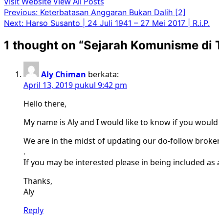
Visit Website
View All Posts
Post
Previous:
Keterbatasan Anggaran Bukan Dalih [2]
Next:
Harso Susanto | 24 Juli 1941 – 27 Mei 2017 | R.i.P.
navigation
1 thought on “
Sejarah Komunisme di 
Aly Chiman
berkata:
April 13, 2019 pukul 9:42 pm
Hello there,
My name is Aly and I would like to know if you woul
We are in the midst of updating our do-follow broken
.
If you may be interested please in being included as
Thanks,
Aly
Reply