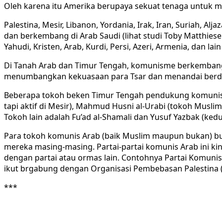
Oleh karena itu Amerika berupaya sekuat tenaga untuk m
Palestina, Mesir, Libanon, Yordania, Irak, Iran, Suriah,
dan berkembang di Arab Saudi (lihat studi Toby Matthies
Yahudi, Kristen, Arab, Kurdi, Persi, Azeri, Armenia, dan lai
Di Tanah Arab dan Timur Tengah, komunisme berkembang se
menumbangkan kekuasaan para Tsar dan menandai berdir
Beberapa tokoh beken Timur Tengah pendukung komunisme 
tapi aktif di Mesir), Mahmud Husni al-Urabi (tokoh Musli
Tokoh lain adalah Fu’ad al-Shamali dan Yusuf Yazbak (kedu
Para tokoh komunis Arab (baik Muslim maupun bukan) buk
mereka masing-masing. Partai-partai komunis Arab ini k
dengan partai atau ormas lain. Contohnya Partai Komunis Pa
ikut brgabung dengan Organisasi Pembebasan Palestina 
***