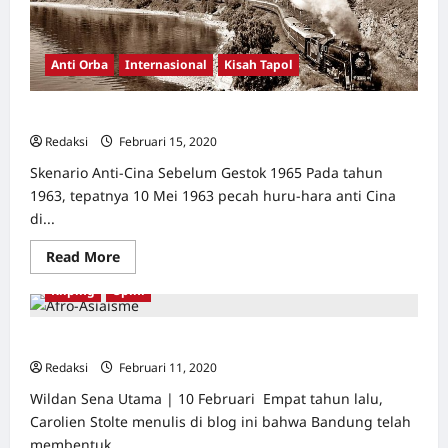
[2]
Anti Orba
Internasional
Kisah Tapol
Api di Kereta dari Moscow ke Berlin [1]
Redaksi
Februari 15, 2020
0
Skenario Anti-Cina Sebelum Gestok 1965 Pada tahun
1963, tepatnya 10 Mei 1963 pecah huru-hara anti Cina
di...
Read
Read More
more
about
Kliping
Opini
Api
di
Kereta
dari
Afro-Asiaisme di Akademi Indonesia
Moscow
ke
Redaksi
Februari 11, 2020
1
Berlin
[1]
Wildan Sena Utama | 10 Februari Empat tahun lalu,
Carolien Stolte menulis di blog ini bahwa Bandung telah
membentuk...