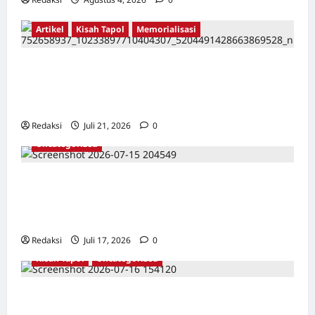
Artikel
Kisah Tapol
Memorialisasi
TAPOL 65 PAHLAWAN YANG DIHINAKAN DI
BALIK ARSITEKTUR GOR MAULANA YUSUF
SERANG, BANTEN
Redaksi
Juli 21, 2026
0
Uncategorized
Dari Pangkalan Ke Pulau Buru – Catatan
Surahmad dan Mencari Kebenaran – Catatan
Penelitian YPKP 1965 Pati
Redaksi
Juli 17, 2026
0
Kisah Tapol
Uncategorized
Kisah Siksa, Kerja Paksa dan Lagu Cinta