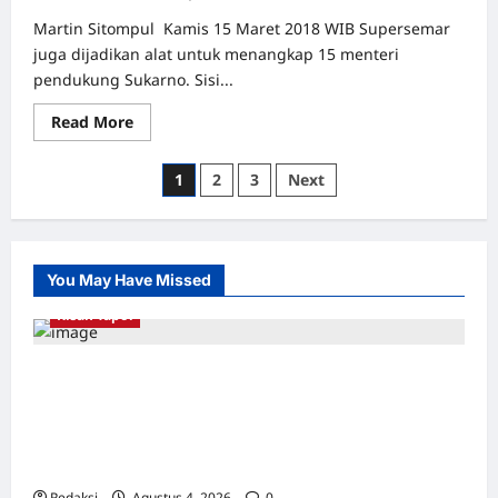
G30S
1965
Martin Sitompul Kamis 15 Maret 2018 WIB Supersemar
juga dijadikan alat untuk menangkap 15 menteri
pendukung Sukarno. Sisi...
Read
Read More
more
about
Meringkus
Paginasi
1
2
3
Next
Loyalis
Sukarno
pos
You May Have Missed
Kisah Tapol
Kerja Paksa Tapol 1965 di Banten: Dari Jalan
Lintas Kabupaten, Irigasi Cirata, GOR
Maulana Yusuf Serang, Kawasan Wisata
Karang Bolong Hingga Proyek Sawah Luhur
Redaksi
Agustus 4, 2026
0