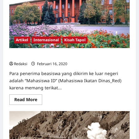
ke
Berlin
[3]
Artikel
Internasional
Kisah Tapol
Api di Kereta dari Moscow ke Berlin [2]
Redaksi
Februari 16, 2020
0
Para penerima beasiswa yang dikirim ke luar negeri
adalah “Mahasiswa ID” (Mahasiswa Ikatan Dinas_Red)
karena memang terikat...
Read
Read More
more
about
Api
di
Kereta
dari
Moscow
ke
Berlin