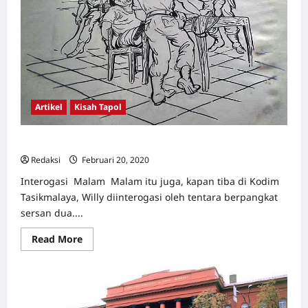
Artikel
Kisah Tapol
Api di Kereta dari Moscow ke Berlin [3]
Redaksi
Februari 20, 2020
0
Interogasi Malam Malam itu juga, kapan tiba di Kodim
Tasikmalaya, Willy diinterogasi oleh tentara berpangkat
sersan dua....
Read
Read More
more
about
Api
di
Kereta
dari
Moscow