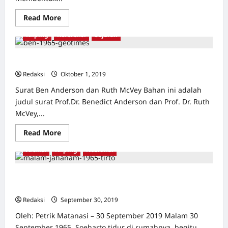
Read
Read More
more
about
Kliping
Referensi
Sejarah
Afro-
Asiaisme
di
Akademi
[Oktober 1965] – Apa yang terjadi di Indonesia?
Indonesia
Redaksi
Oktober 1, 2019
0
Surat Ben Anderson dan Ruth McVey Bahan ini adalah
judul surat Prof.Dr. Benedict Anderson dan Prof. Dr. Ruth
McVey,...
Read
Read More
more
about
Artikel
Kliping
Nasional
[Oktober
1965]
–
Apa
30 September 1965 | Drama G30S 1965: di Mana Mereka
yang
di Malam Jahanam Itu?
terjadi
di
Redaksi
September 30, 2019
0
Indonesia?
Oleh: Petrik Matanasi – 30 September 2019 Malam 30
September 1965, Soeharto tidur di rumahnya, begitu