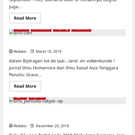
juga...
Read
Read More
more
about
Artikel
Genosida
Kliping
Nasional
30
September
1965
|
Mengenang Genosida Indonesia, 53 Tahun Kemudian
Drama
G30S
Redaksi
Maret 19, 2019
1
1965:
di
dalam Bijdragen tot de taal-, land- en volkenkunde /
Mana
Jurnal Ilmu Humaniora dan Ilmu Sosial Asia Tenggara
Mereka
di
Penulis: Grace...
Malam
Jahanam
Itu?
Read
Read More
Artikel
Genosida
Kliping
Mass-Graves
Nasional
more
about
Opini
Sejarah
Mengenang
Genosida
Indonesia,
53
Pembunuhan Massal 1965: Bermula dari Aceh, Diulangi
Tahun
selama DOM
Kemudian
Redaksi
Desember 26, 2018
0