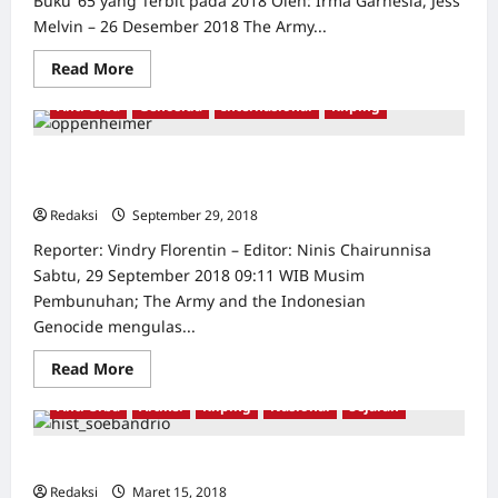
Buku ’65 yang Terbit pada 2018 Oleh: Irma Garnesia, Jess
Melvin – 26 Desember 2018 The Army...
Read
Read More
more
about
Anti Orba
Genosida
Internasional
Kliping
Pembunuhan
Massal
1965:
Bermula
Soeharto, Militer, dan Pembunuhan Massal Pasca G30S
dari
1965
Aceh,
Diulangi
Redaksi
September 29, 2018
0
selama
DOM
Reporter: Vindry Florentin – Editor: Ninis Chairunnisa
Sabtu, 29 September 2018 09:11 WIB Musim
Pembunuhan; The Army and the Indonesian
Genocide mengulas...
Read
Read More
more
about
Anti Orba
Artikel
Kliping
Nasional
Sejarah
Soeharto,
Militer,
dan
Pembunuhan
Meringkus Loyalis Sukarno
Massal
Pasca
Redaksi
Maret 15, 2018
0