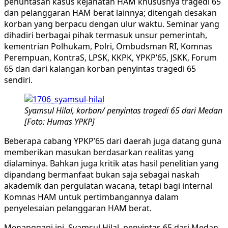
penuntasan kasus kejahatan HAM khususnya tragedi 65
dan pelanggaran HAM berat lainnya; ditengah desakan
korban yang berpacu dengan ulur waktu. Seminar yang
dihadiri berbagai pihak termasuk unsur pemerintah,
kementrian Polhukam, Polri, Ombudsman RI, Komnas
Perempuan, KontraS, LPSK, KKPK, YPKP’65, JSKK, Forum
65 dan dari kalangan korban penyintas tragedi 65
sendiri.
Syamsul Hilal, korban/ penyintas tragedi 65 dari Medan
[Foto: Humas YPKP]
Beberapa cabang YPKP’65 dari daerah juga datang guna
memberikan masukan berdasarkan realitas yang
dialaminya. Bahkan juga kritik atas hasil penelitian yang
dipandang bermanfaat bukan saja sebagai naskah
akademik dan pergulatan wacana, tetapi bagi internal
Komnas HAM untuk pertimbangannya dalam
penyelesaian pelanggaran HAM berat.
Menanggapi ini, Syamsul Hilal, penyintas 65 dari Medan