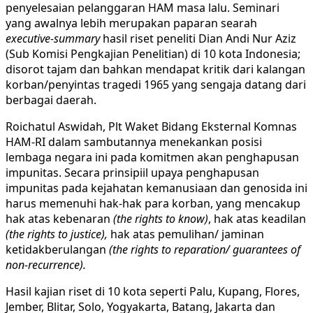
penyelesaian pelanggaran HAM masa lalu. Seminari
yang awalnya lebih merupakan paparan searah
executive-summary
hasil riset peneliti Dian Andi Nur Aziz
(Sub Komisi Pengkajian Penelitian) di 10 kota Indonesia;
disorot tajam dan bahkan mendapat kritik dari kalangan
korban/penyintas tragedi 1965 yang sengaja datang dari
berbagai daerah.
Roichatul Aswidah, Plt Waket Bidang Eksternal Komnas
HAM-RI dalam sambutannya menekankan posisi
lembaga negara ini pada komitmen akan penghapusan
impunitas. Secara prinsipiil upaya penghapusan
impunitas pada kejahatan kemanusiaan dan genosida ini
harus memenuhi hak-hak para korban, yang mencakup
hak atas kebenaran
(the rights to know)
, hak atas keadilan
(the rights to justice),
hak atas pemulihan/ jaminan
ketidakberulangan
(the rights to reparation/ guarantees of
non-recurrence).
Hasil kajian riset di 10 kota seperti Palu, Kupang, Flores,
Jember, Blitar, Solo, Yogyakarta, Batang, Jakarta dan