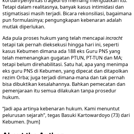
korban/penyintas tragedi 65 memang menguatkan itu.
Tetapi dalam realitasnya, banyak kasus intimidasi dan
stigmatisasi masih terjadi. Bicara rekonsiliasi, bagaimana
pun formulasinya; pengungkapan kebenaran adalah
mutlak diperlukan.
Ada pula proses hukum yang telah mencapai
incracht
tetapi tak pernah dieksekusi hingga hari ini, seperti
kasus Kebumen dimana ada 188 eks Guru PNS yang
telah memenangkan gugatan PTUN, PT-TUN dan MA;
tetapi belum direhabilitasi. Satu hal, apa yang menimpa
eks guru PNS di Kebumen, yang dipecat dan ditapolkan
rezim Orba; juga terjadi dimana-mana dan tak pernah
bisa dibuktikan kesalahannya. Bahkan pemecatan dan
pemenjaraan itu semua dilakukan tanpa prosedur
hukum.
“Jadi apa artinya kebenaran hukum. Kami menuntut
pelurusan sejarah”, tegas Basuki Kartowardoyo (73) dari
Kebumen. [hum]