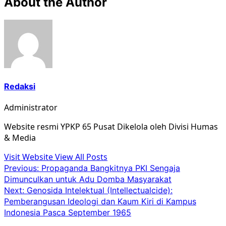
About the Author
Redaksi
Administrator
Website resmi YPKP 65 Pusat Dikelola oleh Divisi Humas
& Media
Visit Website
View All Posts
Post
Previous:
Propaganda Bangkitnya PKI Sengaja
Dimunculkan untuk Adu Domba Masyarakat
navigation
Next:
Genosida Intelektual (Intellectualcide):
Pemberangusan Ideologi dan Kaum Kiri di Kampus
Indonesia Pasca September 1965