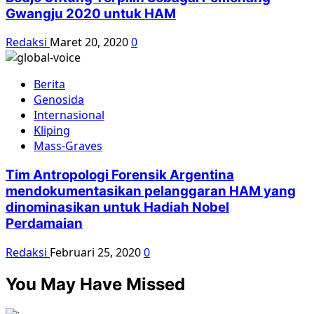
Gwangju 2020 untuk HAM
Redaksi
Maret 20, 2020
0
Berita
Genosida
Internasional
Kliping
Mass-Graves
Tim Antropologi Forensik Argentina
mendokumentasikan pelanggaran HAM yang
dinominasikan untuk Hadiah Nobel
Perdamaian
Redaksi
Februari 25, 2020
0
You May Have Missed