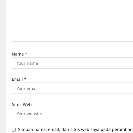
a
t
i
o
n
Nama
*
Email
*
Situs Web
Simpan nama, email, dan situs web saya pada peramban 