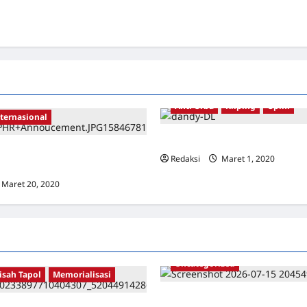
Anti Orba
Kliping
Opini
ternasional
Semua Adalah PKI
g Terpilih Sebagai Pemenang
Redaksi
Maret 1, 2020
0
20 untuk HAM
Maret 20, 2020
0
Uncategorized
isah Tapol
Memorialisasi
Dari Pangkalan Ke Pulau Buru –