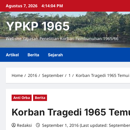
Skip
Agustus 7, 2026
4:14:05 PM
to
content
YPKP 1965
Website Yayasan Penelitian Korban Pembunuhan 1965/66
Artikel
Berita
Sejarah
Home
2016
September
1
Korban Tragedi 1965 Temu
Anti Orba
Berita
Korban Tragedi 1965 Tem
Redaksi
September 1, 2016 (Last updated: September