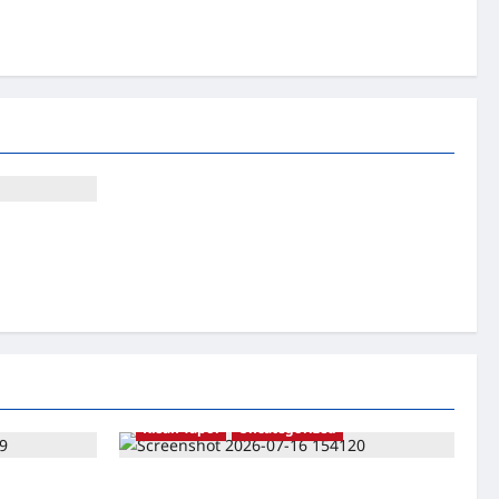
Kisah Tapol
Uncategorized
 Catatan
Kisah Siksa, Kerja Paksa dan Lagu Cinta