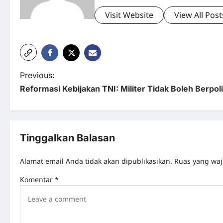
Visit Website
View All Post
P
Previous:
Reformasi Kebijakan TNI: Militer Tidak Boleh Berpoli
o
s
t
Tinggalkan Balasan
n
Alamat email Anda tidak akan dipublikasikan.
Ruas yang waj
a
Komentar
*
v
i
g