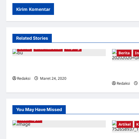
Related Stories
Berita
Internasional
Kliping
Berita
In
Korban pembersihan anti-komunis
Bedjo Untun
Indonesia memenangkan Hadiah Gwangju
Gwangju 20
Redaksi
Maret 24, 2020
0
Redaksi
You May Have Missed
Kisah Tapol
Artikel
K
Kerja Paksa Tapol 1965 di Banten: Dari Jalan