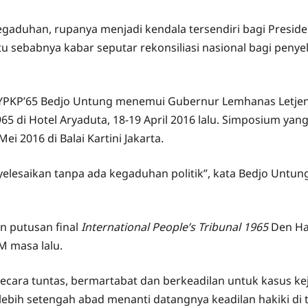
egaduhan, rupanya menjadi kendala tersendiri bagi Presi
u sebabnya kabar seputar rekonsiliasi nasional bagi penye
 YPKP’65 Bedjo Untung menemui Gubernur Lemhanas Letjen 
 di Hotel Aryaduta, 18-19 April 2016 lalu. Simposium yan
 2016 di Balai Kartini Jakarta.
yelesaikan tanpa ada kegaduhan politik”, kata Bedjo Untu
n putusan final
International People’s Tribunal 1965
Den Ha
 masa lalu.
secara tuntas, bermartabat dan berkeadilan untuk kasus 
 lebih setengah abad menanti datangnya keadilan hakiki di