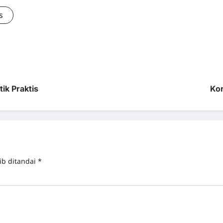
s
tik Praktis
Kor
ib ditandai
*