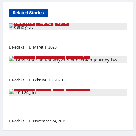
Related Stories
Anti Orba
Kliping
Opini
Semua Adalah PKI
Redaksi
Maret 1, 2020
0
Anti Orba
Internasional
Kisah Tapol
Api di Kereta dari Moscow ke Berlin [1]
Redaksi
Februari 15, 2020
0
Anti Orba
Berita
Film
Kisah Tapol
Angkatan Muda dan Proses Pengungkapan
Kebenaran Sejarah 1965
Redaksi
November 24, 2019
0