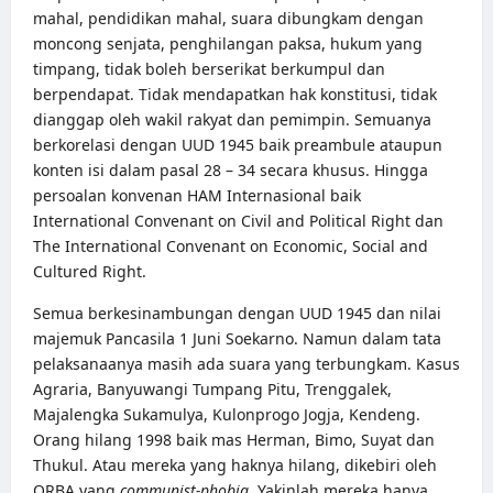
mahal, pendidikan mahal, suara dibungkam dengan
mon
cong senjata, penghilangan paksa, hukum yang
timpang, tidak boleh berserikat berkumpul dan
berpendapat. Tidak mendapatkan hak konstitusi, tidak
dianggap oleh wakil rakyat dan pemimpin. Semuanya
berkorelasi dengan UUD 1945 baik preambule ataupun
konten isi dalam pasal 28 – 34 secara khusus. Hingga
persoalan konvenan HAM Internasional baik
International Convenant on Civil and Political Right dan
The International Convenant on Economic, Social and
Cultured Right.
Semua berkesinambungan dengan UUD 1945 dan nilai
majemuk Pancasila 1 Juni Soekarno. Namun dalam tata
pelaksanaanya masih ada suara yang terbungkam. Kasus
Agraria, Banyuwangi Tumpang Pitu, Trenggalek,
Majalengka Sukamulya, Kulonprogo Jogja, Kendeng.
Orang hilang 1998 baik mas Herman, Bimo, Suyat dan
Thukul. Atau mereka yang haknya hilang, dikebiri oleh
ORBA yang
communist-phobia.
Yakinlah mereka hanya