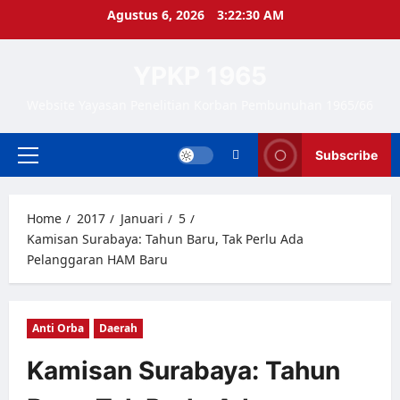
Skip
Agustus 6, 2026
3:22:31 AM
to
content
YPKP 1965
Website Yayasan Penelitian Korban Pembunuhan 1965/66
Subscribe
Primary
Menu
Home
2017
Januari
5
Kamisan Surabaya: Tahun Baru, Tak Perlu Ada
Pelanggaran HAM Baru
Anti Orba
Daerah
Kamisan Surabaya: Tahun