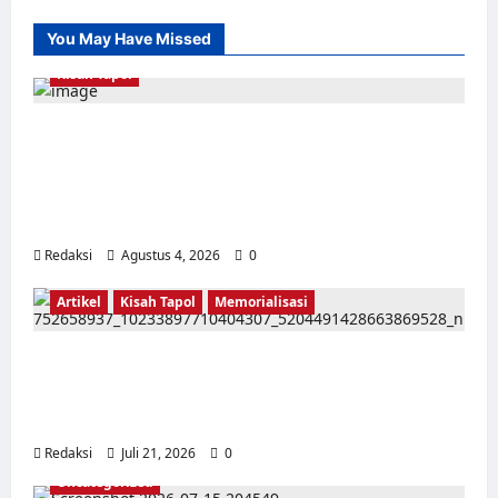
You May Have Missed
Kisah Tapol
Kerja Paksa Tapol 1965 di Banten: Dari Jalan
Lintas Kabupaten, Irigasi Cirata, GOR
Maulana Yusuf Serang, Kawasan Wisata
Karang Bolong Hingga Proyek Sawah Luhur
Redaksi
Agustus 4, 2026
0
Artikel
Kisah Tapol
Memorialisasi
TAPOL 65 PAHLAWAN YANG DIHINAKAN DI
BALIK ARSITEKTUR GOR MAULANA YUSUF
SERANG, BANTEN
Redaksi
Juli 21, 2026
0
Uncategorized