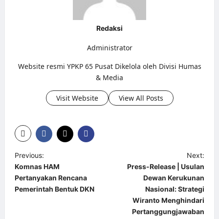
Redaksi
Administrator
Website resmi YPKP 65 Pusat Dikelola oleh Divisi Humas
& Media
Visit Website
View All Posts
P
Previous:
Next:
Komnas HAM
Press-Release | Usulan
o
Pertanyakan Rencana
Dewan Kerukunan
s
Pemerintah Bentuk DKN
Nasional: Strategi
t
Wiranto Menghindari
Pertanggungjawaban
n