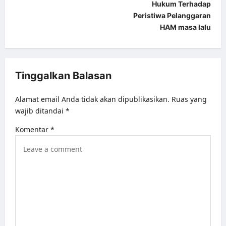
Hukum Terhadap
a
Peristiwa Pelanggaran
HAM masa lalu
v
i
g
Tinggalkan Balasan
a
t
Alamat email Anda tidak akan dipublikasikan.
Ruas yang
i
wajib ditandai
*
o
Komentar
*
n