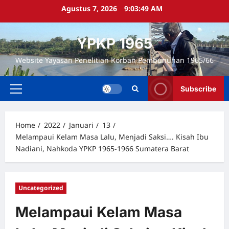
Skip
Agustus 7, 2026
9:03:49 AM
to
content
YPKP 1965
Website Yayasan Penelitian Korban Pembunuhan 1965/66
Subscribe
Primary
Menu
Home
2022
Januari
13
Melampaui Kelam Masa Lalu, Menjadi Saksi…. Kisah Ibu
Nadiani, Nahkoda YPKP 1965-1966 Sumatera Barat
Uncategorized
Melampaui Kelam Masa