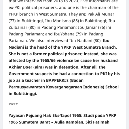
that we interview from 2018 to 2020. Five informants are
ex-PKI political prisoners, and one is the chairman of the
YPKP branch in West Sumatra. They are; Pak Ali Munar
(77) in Bukittinggi, Ibu Manisma (85) in Bukittinggi; Ibu
Zulbainar (80) in Padang Pariaman; Ibu Janiar (76) ini
Padang Pariaman; and IbuYohana (79) in Padang
Pariaman. We also interviewed Ibu Nadiani (80).
Ibu
Nadiani is the head of the YPKP West Sumatra Branch.
She is not a former political prisoner; instead, she was
affected by the 1965/66 violence be cause her husband
Akhiar Boer (alm) was in detention. After all, the
Government suspects he had a connection to PKI by his
job as a teacher in BAPPERKI’s (Badan
Permusyawaratan Kewarganegaraan Indonesia) School
in Bukittinggi.
****
Yayasan Pejuang Hak Eks-Tapol 1965: Studi pada YPKP
1965 Sumatera Barat – Aulia Ramolan, Siti Fatimah