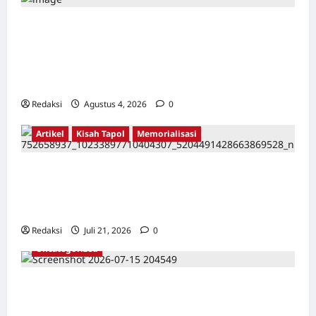
Kerja Paksa Tapol 1965 di Banten: Dari Jalan
Lintas Kabupaten, Irigasi Cirata, GOR
Maulana Yusuf Serang, Kawasan Wisata
Karang Bolong Hingga Proyek Sawah Luhur
Redaksi
Agustus 4, 2026
0
Artikel
Kisah Tapol
Memorialisasi
TAPOL 65 PAHLAWAN YANG DIHINAKAN DI
BALIK ARSITEKTUR GOR MAULANA YUSUF
SERANG, BANTEN
Redaksi
Juli 21, 2026
0
Uncategorized
Dari Pangkalan Ke Pulau Buru – Catatan
Surahmad dan Mencari Kebenaran – Catatan