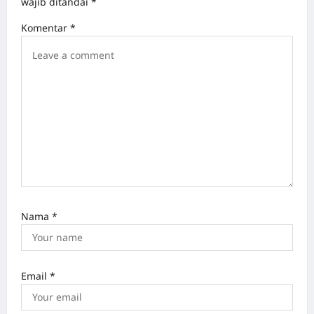
a
wajib ditandai
*
t
Komentar
*
i
o
n
Nama
*
Email
*