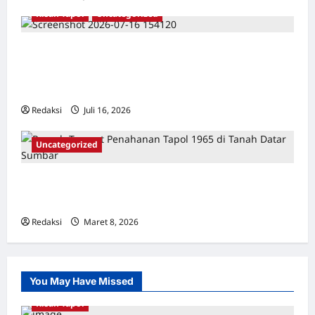
Kisah Tapol
Uncategorized
Kisah Siksa, Kerja Paksa dan Lagu Cinta
Tapol 65 dari Penjara (Rumah Tahanan
Chusus) Tangerang
Redaksi
Juli 16, 2026
0
Uncategorized
Tempat Penahanan Tahanan Politik Tragedi
1965/1966 di Tanah Datar Sumatera Barat
Redaksi
Maret 8, 2026
0
You May Have Missed
Kisah Tapol