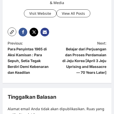
& Media
Visit Website
View All Posts
P
Previous:
Next:
Para Penyintas 1965 di
Belajar dari Perjuangan
o
Aksi Kamisan : Para
dan Proses Perdamaian
s
Sepuh, Setia Tegak
di Jeju Korea [April 3 Jeju
t
Berdiri Demi Kebenaran
Uprising and Massacre
dan Keadilan
— 70 Years Later]
n
a
v
Tinggalkan Balasan
i
g
Alamat email Anda tidak akan dipublikasikan.
Ruas yang