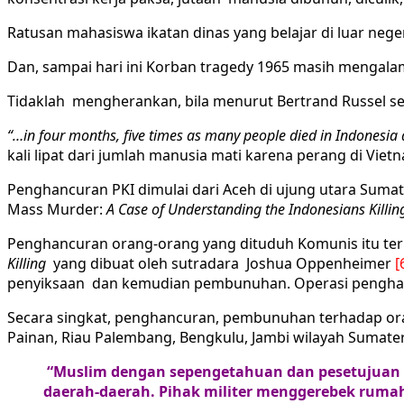
Ratusan mahasiswa ikatan dinas yang belajar di luar nege
Dan, sampai hari ini Korban tragedy 1965 masih mengalami
Tidaklah mengherankan, bila menurut Bertrand Russel se
“…in four months, five times as many people died in Indonesia a
kali lipat dari jumlah manusia mati karena perang di Vietn
Penghancuran PKI dimulai dari Aceh di ujung utara Sumate
Mass Murder:
A Case of Understanding the Indonesians Killin
Penghancuran orang-orang yang dituduh Komunis itu teru
Killing
yang dibuat oleh sutradara Joshua Oppenheimer
[
penyiksaan dan kemudian pembunuhan. Operasi penghanc
Secara singkat, penghancuran, pembunuhan terhadap orang
Painan, Riau Palembang, Bengkulu, Jambi wilayah Sumate
“Muslim dengan sepengetahuan dan pesetujuan 
daerah-daerah. Pihak militer menggerebek rum