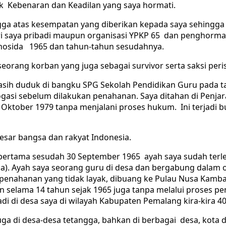
k Kebenaran dan Keadilan yang saya hormati.
ga atas kesempatan yang diberikan kepada saya sehingga s
diri saya pribadi maupun organisasi YPKP 65 dan penghorm
Genosida 1965 dan tahun-tahun sesudahnya.
eorang korban yang juga sebagai survivor serta saksi peris
, masih duduk di bangku SPG Sekolah Pendidikan Guru pada 
terogasi sebelum dilakukan penahanan. Saya ditahan di Penj
Oktober 1979 tanpa menjalani proses hukum. Ini terjadi b
besar bangsa dan rakyat Indonesia.
u pertama sesudah 30 September 1965 ayah saya sudah terl
a). Ayah saya seorang guru di desa dan bergabung dalam o
enahanan yang tidak layak, dibuang ke Pulau Nusa Kamba
n selama 14 tahun sejak 1965 juga tanpa melalui proses 
adi di desa saya di wilayah Kabupaten Pemalang kira-kira 40
 juga di desa-desa tetangga, bahkan di berbagai desa, kot