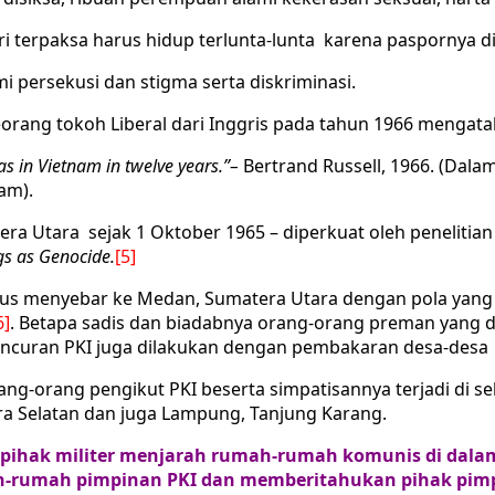
ri terpaksa harus hidup terlunta-lunta karena paspornya di
 persekusi dan stigma serta diskriminasi.
orang tokoh Liberal dari Inggris pada tahun 1966 mengata
s in Vietnam in twelve years.”
–
Bertrand Russell, 1966. (Dala
am).
ra Utara sejak 1 Oktober 1965 – diperkuat oleh penelitian
gs as Genocide
.
[5]
s menyebar ke Medan, Sumatera Utara dengan pola yang sam
6]
. Betapa sadis dan biadabnya orang-orang preman yang d
uran PKI juga dilakukan dengan pembakaran desa-desa y
-orang pengikut PKI beserta simpatisannya terjadi di sel
ra Selatan dan juga Lampung, Tanjung Karang.
pihak militer menjarah rumah-rumah komunis di dala
ah-rumah pimpinan PKI dan memberitahukan pihak pimp