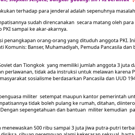
lakukan terhadap para jenderal adalah sepenuhnya masalah
tisannya sudah direncanakan secara matang oleh para pet
 PKI sampai ke akar-akarnya.
penangkapan orang-orang yang dituduh anggota PKI. Ini te
nti Komunis: Banser, Muhamadiyah, Pemuda Pancasila dan 
Soviet dan Tiongkok yang memiliki jumlah anggota 3 juta 
n perlawanan, tidak ada instruksi untuk melawan karena
masyarakat sosialisme berdasarkan Pancasila dan UUD 19
h penguasa militer setempat maupun kantor pemerintah un
atisannya tidak boleh pulang ke rumah, ditahan, diinterog
er. Dengan sepengetahuan dan bantuan militer kemudian par
enewaskan 500 ribu sampai 3 juta jiwa putra-putri terbai
, disiksa, ribuan perempuan alami kekerasan seksual, harta