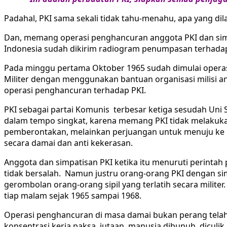
Padahal, PKI sama sekali tidak tahu-menahu, apa yang di
Dan, memang operasi penghancuran anggota PKI dan simpa
Indonesia sudah dikirim radiogram penumpasan terhadap
Pada minggu pertama Oktober 1965 sudah dimulai operasi 
Militer dengan menggunakan bantuan organisasi milisi a
operasi penghancuran terhadap PKI.
PKI sebagai partai Komunis terbesar ketiga sesudah Uni 
dalam tempo singkat, karena memang PKI tidak melakuka
pemberontakan, melainkan perjuangan untuk menuju ke 
secara damai dan anti kekerasan.
Anggota dan simpatisan PKI ketika itu menuruti perinta
tidak bersalah. Namun justru orang-orang PKI dengan simp
gerombolan orang-orang sipil yang terlatih secara milit
tiap malam sejak 1965 sampai 1968.
Operasi penghancuran di masa damai bukan perang telah m
konsentrasi kerja paksa, jutaan manusia dibunuh, diculik