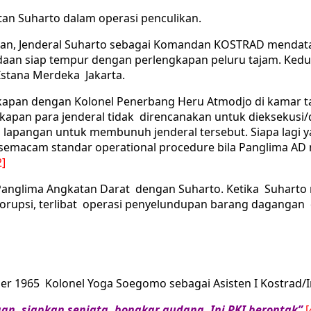
atan Suharto dalam operasi penculikan.
kan, Jenderal Suharto sebagai Komandan KOSTRAD mendata
daan siap tempur dengan perlengkapan peluru tajam. Kedua
Istana Merdeka Jakarta.
apan dengan Kolonel Penerbang Heru Atmodjo di kamar t
kapan para jenderal tidak direncanakan untuk dieksekusi/di
 lapangan untuk membunuh jenderal tersebut. Siapa lagi
emacam standar operational procedure bila Panglima AD
2]
Panglima Angkatan Darat dengan Suharto. Ketika Suharto
 korupsi, terlibat operasi penyelundupan barang dagangan
ober 1965 Kolonel Yoga Soegomo sebagai Asisten I Kostra
an, siapkan senjata, bongkar gudang. Ini PKI berontak”
[