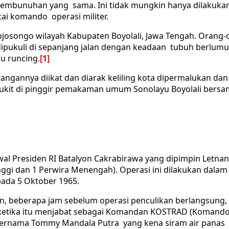
embunuhan yang sama. Ini tidak mungkin hanya dilakukan 
ai komando operasi militer.
n Mojosongo wilayah Kabupaten Boyolali, Jawa Tengah. Oran
n dipukuli di sepanjang jalan dengan keadaan tubuh berlum
u runcing.
[1]
tangannya diikat dan diarak keliling kota dipermalukan dan
 bukit di pinggir pemakaman umum Sonolayu Boyolali bersa
wal Presiden RI Batalyon Cakrabirawa yang dipimpin Letn
nggi dan 1 Perwira Menengah). Operasi ini dilakukan dal
pada 5 Oktober 1965.
eberapa jam sebelum operasi penculikan berlangsung, Kol
ketika itu menjabat sebagai Komandan KOSTRAD (Komando 
bernama Tommy Mandala Putra yang kena siram air panas 