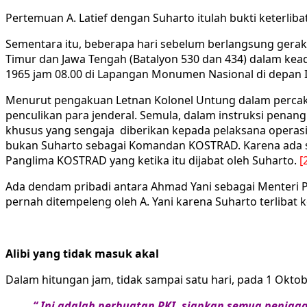
Pertemuan A. Latief dengan Suharto itulah bukti keterlib
Sementara itu, beberapa hari sebelum berlangsung gera
Timur dan Jawa Tengah (Batalyon 530 dan 434) dalam kea
1965 jam 08.00 di Lapangan Monumen Nasional di depan 
Menurut pengakuan Letnan Kolonel Untung dalam percak
penculikan para jenderal. Semula, dalam instruksi penang
khusus yang sengaja diberikan kepada pelaksana operasi
bukan Suharto sebagai Komandan KOSTRAD. Karena ada s
Panglima KOSTRAD yang ketika itu dijabat oleh Suharto.
[
Ada dendam pribadi antara Ahmad Yani sebagai Menteri 
pernah ditempeleng oleh A. Yani karena Suharto terlibat
Alibi yang tidak masuk akal
Dalam hitungan jam, tidak sampai satu hari, pada 1 Okt
“ Ini adalah perbuatan PKI, siapkan semua penjaga