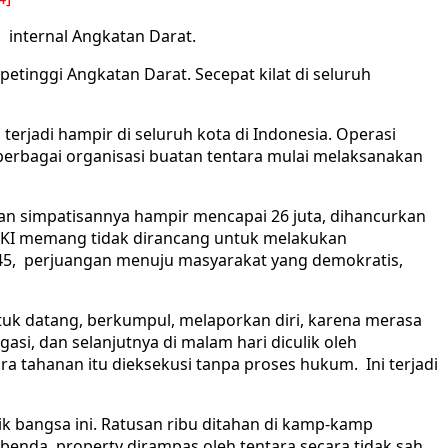
 internal Angkatan Darat.
inggi Angkatan Darat. Secepat kilat di seluruh
rjadi hampir di seluruh kota di Indonesia. Operasi
berbagai organisasi buatan tentara mulai melaksanakan
dan simpatisannya hampir mencapai 26 juta, dihancurkan
 PKI memang tidak dirancang untuk melakukan
45, perjuangan menuju masyarakat yang demokratis,
tuk datang, berkumpul, melaporkan diri, karena merasa
asi, dan selanjutnya di malam hari diculik oleh
a tahanan itu dieksekusi tanpa proses hukum. Ini terjadi
k bangsa ini. Ratusan ribu ditahan di kamp-kamp
 benda, property dirampas oleh tentara secara tidak sah.