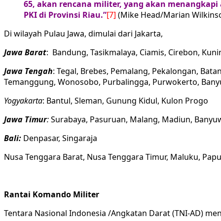
65, akan rencana militer, yang akan menangkap
PKI di Provinsi Riau.”
[7]
(Mike Head/Marian Wilkinson
Di wilayah Pulau Jawa, dimulai dari Jakarta,
Jawa Barat
: Bandung, Tasikmalaya, Ciamis, Cirebon, Ku
Jawa Tengah
: Tegal, Brebes, Pemalang, Pekalongan, Batan
Temanggung, Wonosobo, Purbalingga, Purwokerto, Banyu
Yogyakarta
: Bantul, Sleman, Gunung Kidul, Kulon Progo
Jawa Timur
:
Surabaya, Pasuruan, Malang, Madiun, Banyuw
Bali:
Denpasar, Singaraja
Nusa Tenggara Barat, Nusa Tenggara Timur, Maluku, Papua
Rantai Komando Militer
Tentara Nasional Indonesia /Angkatan Darat (TNI-AD) m