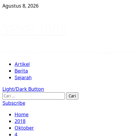
Skip
Agustus 8, 2026
to
content
YPKP 1965
Website Yayasan Penelitian Korban Pembunuhan 1965/66
Primary
Artikel
Menu
Berita
Sejarah
Light/Dark Button
Cari
untuk:
Subscribe
Home
2018
Oktober
4