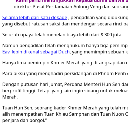
“Kami perlu menunjukkan kepada dunia bahwa b
direktur Pusat Perdamaian Anlong Veng dan seorang 
Selama lebih dari satu dekade
, pengadilan yang didukung
yang disebut ratusan saksi dan mendengar secara rinc
Seluruh upaya telah menelan biaya lebih dari $ 300 juta.
Namun pengadilan telah menghukum hanya tiga pemimpi
Eav, lebih dikenal sebagai Duch
, yang memimpin sebuah ka
Hanya lima pemimpin Khmer Merah yang ditangkap dan diadi
Para biksu yang menghadiri persidangan di Phnom Penh 
Dengan putusan hari Jumat, Perdana Menteri Hun Sen da
berprofil tinggi. Tetapi yang lain ingin sidang untuk me
Merah.
Tuan Hun Sen, seorang kader Khmer Merah yang telah mem
alih menempatkan Tuan Khieu Samphan dan Tuan Nuon Ch
penjara dan borgol.”