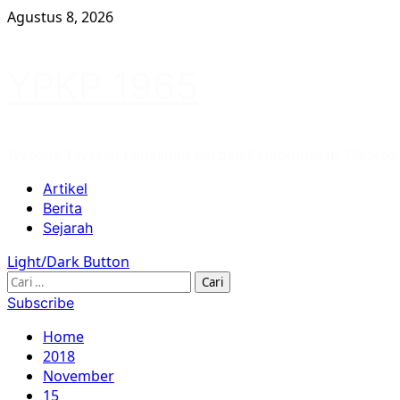
Skip
Agustus 8, 2026
to
content
YPKP 1965
Website Yayasan Penelitian Korban Pembunuhan 1965/66
Primary
Artikel
Menu
Berita
Sejarah
Light/Dark Button
Cari
untuk:
Subscribe
Home
2018
November
15