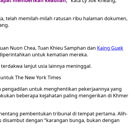
apat memberikan keadilan,”
kata Ly Sok Kheang,
oja, telah memilah-milah ratusan ribu halaman dokumen,
ang.
Tuan Nuon Chea, Tuan Khieu Samphan dan
Kaing Guek
diperintahkan untuk kematian mereka.
terdakwa lanjut usia lainnya meninggal.
 untuk The New York Times
ih pengadilan untuk menghentikan pekerjaannya yang
melakukan beberapa kejahatan paling mengerikan di Khmer
nentang pembentukan tribunal di tempat pertama. Alih-
us disambut dengan “karangan bunga, bukan dengan