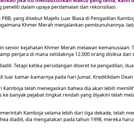
ahkan jika itu membutuhkan waktu yang lama, kami d
peneliti dalam upaya perdamaian dan rekonsiliasi.
 PBB, yang disebut Majelis Luar Biasa di Pengadilan Kamb
i bagaimana Khmer Merah menjalankan pembunuhannya. lad
n senior kejahatan Khmer Merah melawan kemanusiaan: 
mp penjara di mana setidaknya 12.000 orang disiksa dan 
li. Tetapi ketika persidangan diseret ke pengadilan, dua 
di luar kamar-kamarnya pada hari Jumat. KreditAdam Dean
ri Kamboja telah menegaskan bahwa dia akan lebih memil
luas ke banyak pejabat tingkat rendah yang diyakini telah 
erintah Kamboja selama lebih dari tiga dekade, telah me
ea diadili, dia mengatakan pada tahun 1998, mereka har