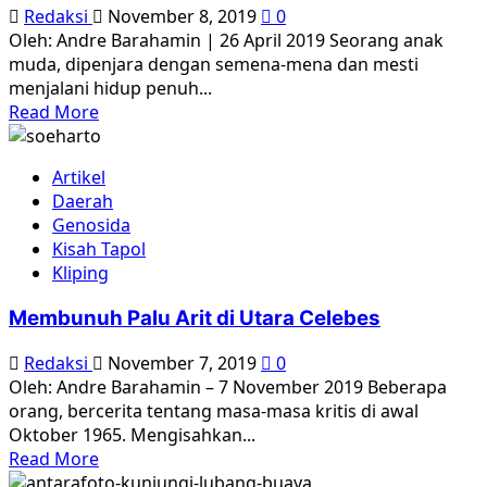
Edukatif
Redaksi
November 8, 2019
0
di
Oleh: Andre Barahamin | 26 April 2019 Seorang anak
Kota
muda, dipenjara dengan semena-mena dan mesti
Tangerang
menjalani hidup penuh...
Read
Read More
more
about
Artikel
“Saya
Daerah
Bukan
Genosida
Kriminal”
Kisah Tapol
Kliping
Membunuh Palu Arit di Utara Celebes
Redaksi
November 7, 2019
0
Oleh: Andre Barahamin – 7 November 2019 Beberapa
orang, bercerita tentang masa-masa kritis di awal
Oktober 1965. Mengisahkan...
Read
Read More
more