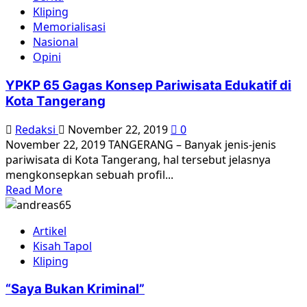
Hubungan
Kliping
yang
Memorialisasi
kompleks
Nasional
Opini
YPKP 65 Gagas Konsep Pariwisata Edukatif di
Kota Tangerang
Redaksi
November 22, 2019
0
November 22, 2019 TANGERANG – Banyak jenis-jenis
pariwisata di Kota Tangerang, hal tersebut jelasnya
mengkonsepkan sebuah profil...
Read
Read More
more
about
Artikel
YPKP
Kisah Tapol
65
Kliping
Gagas
Konsep
“Saya Bukan Kriminal”
Pariwisata