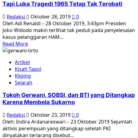
Tapi Luka Tragedi 1965 Tetap Tak Terobati
Harum
Bunga
Redaksi
Oktober 28, 2019
0
Oleh Adi Renaldi – 28 Oktober 2019, 3:43pm Presiden
Joko Widodo makin terlihat tak peduli pada penyelesaian
kasus pelanggaran HAM...
Read
Read More
more
about
Artikel
Jagal
Kisah Tapol
Bernama
Kliping
Anwar
Sejarah
Congo
Itu
Tokoh Gerwani, SOBSI, dan BTI yang Ditangkap
Telah
Karena Membela Sukarno
Pergi,
Tapi
Redaksi
Oktober 23, 2019
0
Luka
Oleh: Indira Ardanareswari – 23 Oktober 2019 Sejumlah
Tragedi
aktivis perempuan yang ditangkap setelah PKI
1965
dinyatakan terlarang disebut...