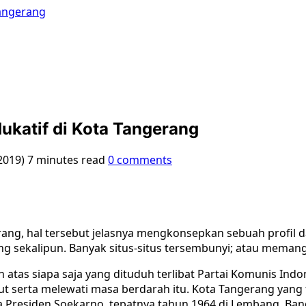
Tangerang
ukatif di Kota Tangerang
2019)
7 minutes read
0 comments
ang, hal tersebut jelasnya mengkonsepkan sebuah profil da
g sekalipun. Banyak situs-situs tersembunyi; atau memang
n atas siapa saja yang dituduh terlibat Partai Komunis In
ut serta melewati masa berdarah itu. Kota Tangerang yang 
Presiden Soekarno, tepatnya tahun 1964 di Lembang, Ba