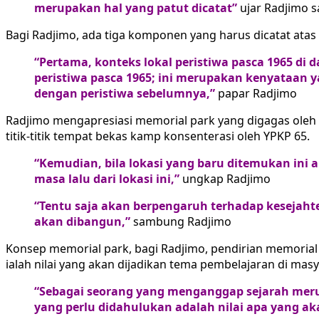
merupakan hal yang patut dicatat”
ujar Radjimo s
Bagi Radjimo, ada tiga komponen yang harus dicatat ata
“Pertama, konteks lokal peristiwa pasca 1965 d
peristiwa pasca 1965; ini merupakan kenyataan y
dengan peristiwa sebelumnya,”
papar Radjimo
Radjimo mengapresiasi memorial park yang digagas oleh Y
titik-titik tempat bekas kamp konsenterasi oleh YPKP 65.
“Kemudian, bila lokasi yang baru ditemukan ini 
masa lalu dari lokasi ini,”
ungkap Radjimo
“Tentu saja akan berpengaruh terhadap kesejahte
akan dibangun,”
sambung Radjimo
Konsep memorial park, bagi Radjimo, pendirian memoria
ialah nilai yang akan dijadikan tema pembelajaran di masy
“Sebagai seorang yang menganggap sejarah merupa
yang perlu didahulukan adalah nilai apa yang ak