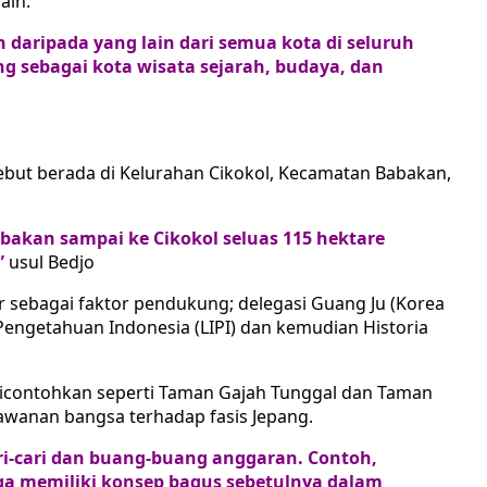
ain.
 daripada yang lain dari semua kota di seluruh
 sebagai kota wisata sejarah, budaya, dan
sebut berada di Kelurahan Cikokol, Kecamatan Babakan,
abakan sampai ke Cikokol seluas 115 hektare
”
usul Bedjo
 sebagai faktor pendukung; delegasi Guang Ju (Korea
 Pengetahuan Indonesia (LIPI) dan kemudian Historia
Dicontohkan seperti Taman Gajah Tunggal dan Taman
awanan bangsa terhadap fasis Jepang.
ri-cari dan buang-buang anggaran. Contoh,
a memiliki konsep bagus sebetulnya dalam