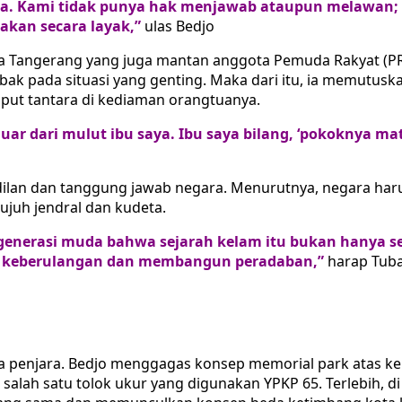
tara. Kami tidak punya hak menjawab ataupun melawan; 
akan secara layak,”
ulas Bedjo
ota Tangerang yang juga mantan anggota Pemuda Rakyat (PR
ak pada situasi yang genting. Maka dari itu, ia memutusk
put tantara di kediaman orangtuanya.
uar dari mulut ibu saya. Ibu saya bilang, ‘pokoknya m
dilan dan tanggung jawab negara. Menurutnya, negara har
ujuh jendral dan kudeta.
generasi muda bahwa sejarah kelam itu bukan hanya se
h keberulangan dan membangun peradaban,”
harap Tub
a penjara. Bedjo menggagas konsep memorial park atas ken
lah satu tolok ukur yang digunakan YPKP 65. Terlebih, di