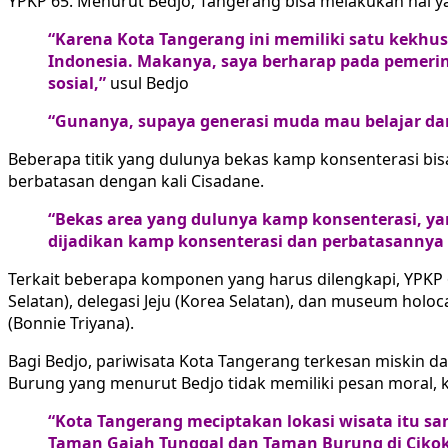
YPKP 65. Menurut Bedjo, Tangerang bisa melakukan hal 
“Karena Kota Tangerang ini memiliki satu kekhusu
Indonesia. Makanya, saya berharap pada pemeri
sosial,”
usul Bedjo
“Gunanya, supaya generasi muda mau belajar dar
Beberapa titik yang dulunya bekas kamp konsenterasi bis
berbatasan dengan kali Cisadane.
“Bekas area yang dulunya kamp konsenterasi, yang
dijadikan kamp konsenterasi dan perbatasannya h
Terkait beberapa komponen yang harus dilengkapi, YPKP
Selatan), delegasi Jeju (Korea Selatan), dan museum holo
(Bonnie Triyana).
Bagi Bedjo, pariwisata Kota Tangerang terkesan miskin 
Burung yang menurut Bedjo tidak memiliki pesan moral, 
“Kota Tangerang meciptakan lokasi wisata itu s
Taman Gajah Tunggal dan Taman Burung di Cikok