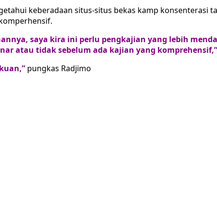
getahui keberadaan situs-situs bekas kamp konsenterasi t
 komperhensif.
aannya, saya kira ini perlu pengkajian yang lebih me
benar atau tidak sebelum ada kajian yang komprehensif,
akuan,”
pungkas Radjimo