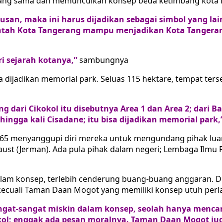
yang sama dan memunculkan konsep beda ketimbang kota l
san, maka ini harus dijadikan sebagai simbol yang lain
ntah Kota Tangerang mampu menjadikan Kota Tangerang
i sejarah kotanya,”
sambungnya
a dijadikan memorial park. Seluas 115 hektare, tempat ter
 dari Cikokol itu disebutnya Area 1 dan Area 2; dari B
ingga kali Cisadane; itu bisa dijadikan memorial park,
 65 menyanggupi diri mereka untuk mengundang pihak luar
caust (Jerman). Ada pula pihak dalam negeri; Lembaga Ilmu
dalam konsep, terlebih cenderung buang-buang anggaran. 
kecuali Taman Daan Mogot yang memiliki konsep utuh perl
angat-sangat miskin dalam konsep, seolah hanya menca
ol; enggak ada pesan moralnya. Taman Daan Mogot jug