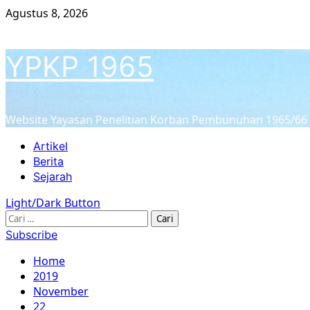
Skip
Agustus 8, 2026
to
content
YPKP 1965
Website Yayasan Penelitian Korban Pembunuhan 1965/66
Primary
Artikel
Menu
Berita
Sejarah
Light/Dark Button
Cari
untuk:
Subscribe
Home
2019
November
22