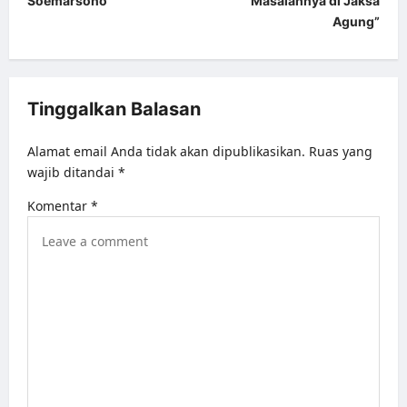
Soemarsono
“Masalahnya di Jaksa
s
Agung”
t
n
a
Tinggalkan Balasan
v
Alamat email Anda tidak akan dipublikasikan.
Ruas yang
i
wajib ditandai
*
g
Komentar
*
a
t
i
o
n