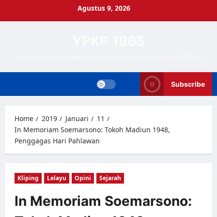
Skip
Agustus 9, 2026
to
content
YPKP 1965
Website Yayasan Penelitian Korban Pembunuhan 1965/66
Subscribe
Home
2019
Januari
11
In Memoriam Soemarsono: Tokoh Madiun 1948,
Penggagas Hari Pahlawan
Kliping
Lelayu
Opini
Sejarah
In Memoriam Soemarsono: