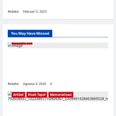
tepatnya tidak diketahui – 4 Februari 2023)
Redaksi
Februari 5, 2023
0
You May Have Missed
Kisah Tapol
Kerja Paksa Tapol 1965 di Banten: Dari Jalan
Lintas Kabupaten, Irigasi Cirata, GOR
Maulana Yusuf Serang, Kawasan Wisata
Karang Bolong Hingga Proyek Sawah Luhur
Redaksi
Agustus 4, 2026
0
Artikel
Kisah Tapol
Memorialisasi
TAPOL 65 PAHLAWAN YANG DIHINAKAN DI
BALIK ARSITEKTUR GOR MAULANA YUSUF