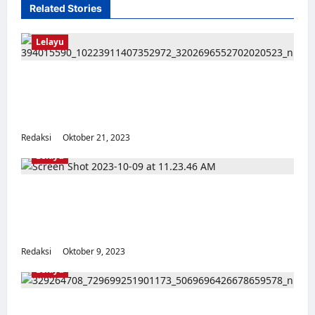
Related Stories
Lelayu
RIP… 20 Oktober 2023 SAENAH KORBAN
KEKERASAN SEKSUAL GENOSIDA 65 DARI
PEKALONGAN WAFAT
Redaksi
Oktober 21, 2023
0
Lelayu
Selamat Jalan Bung Eddy Sugianto (Eks
Tapol 65 dan Aktivis Consentrasi Gerakan
Mahasiswa Indonesia)
Redaksi
Oktober 9, 2023
0
Lelayu
RIP Harsutejo Harsono (1935—1937,