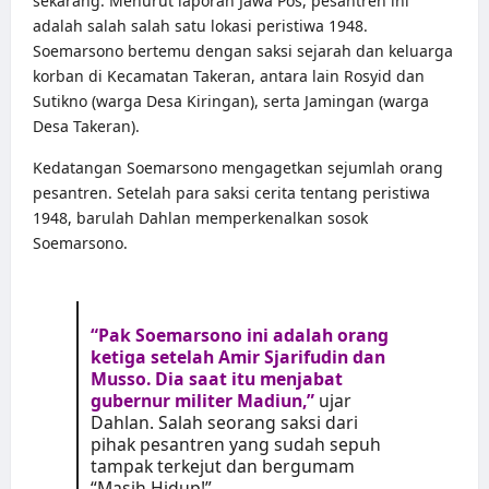
sekarang. Menurut laporan Jawa Pos, pesantren ini
adalah salah salah satu lokasi peristiwa 1948.
Soemarsono bertemu dengan saksi sejarah dan keluarga
korban di Kecamatan Take­ran, antara lain Rosyid dan
Sutikno (warga Desa Kiri­ngan), serta Jamingan (warga
Desa Takeran).
Kedatangan Soemarsono mengagetkan sejumlah orang
pesantren. Setelah para saksi cerita tentang peristiwa
1948, barulah Dahlan memperkenalkan sosok
Soemarsono.
“Pak Soemarsono ini adalah orang
ketiga setelah Amir Sjarifudin dan
Musso. Dia saat itu menjabat
gubernur militer Madiun,”
ujar
Dahlan. Salah seorang saksi dari
pihak pesantren yang sudah sepuh
tampak terkejut dan bergumam
“Masih Hidup!”.