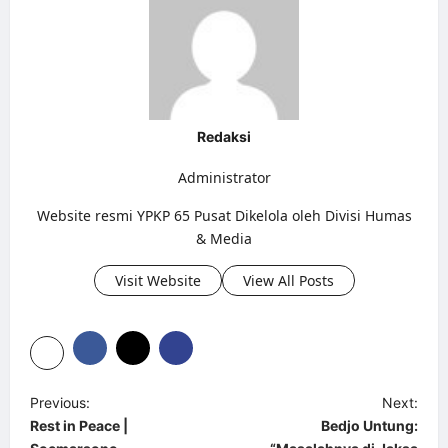
Redaksi
Administrator
Website resmi YPKP 65 Pusat Dikelola oleh Divisi Humas
& Media
Visit Website
View All Posts
P
Previous:
Next:
Rest in Peace |
Bedjo Untung:
o