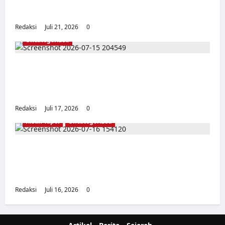
SERANG, BANTEN
Redaksi
Juli 21, 2026
0
Uncategorized
Dari Pangkalan Ke Pulau Buru – Catatan
Surahmad dan Mencari Kebenaran – Catatan
Penelitian YPKP 1965 Pati
Redaksi
Juli 17, 2026
0
Kisah Tapol
Uncategorized
Kisah Siksa, Kerja Paksa dan Lagu Cinta
Tapol 65 dari Penjara (Rumah Tahanan
Chusus) Tangerang
Redaksi
Juli 16, 2026
0