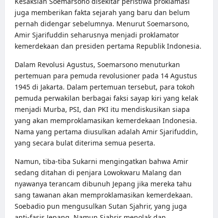
Kesaksian Soemarsono disekitar peristiwa proklamasi
juga memberikan fakta sejarah yang baru dan belum
pernah didengar sebelumnya. Menurut Soemarsono,
Amir Sjarifuddin seharusnya menjadi proklamator
kemerdekaan dan presiden pertama Republik Indonesia.
Dalam Revolusi Agustus, Soemarsono menuturkan
pertemuan para pemuda revolusioner pada 14 Agustus
1945 di Jakarta. Dalam pertemuan tersebut, para tokoh
pemuda perwakilan berbagai faksi sayap kiri yang kelak
menjadi Murba, PSI, dan PKI itu mendiskusikan siapa
yang akan memproklamasikan kemerdekaan Indonesia.
Nama yang pertama diusulkan adalah Amir Sjarifuddin,
yang secara bulat diterima semua peserta.
Namun, tiba-tiba Sukarni mengingatkan bahwa Amir
sedang ditahan di penjara Lowokwaru Malang dan
nyawanya terancam dibunuh Jepang jika mereka tahu
sang tawanan akan memproklamasikan kemerdekaan.
Soebadio pun mengusulkan Sutan Sjahrir, yang juga
anti-fasis Jepang. Namun Sjahrir menolak dan