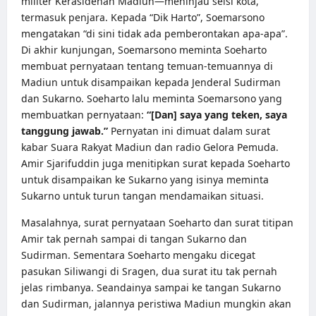
militer Kerasidenan Madiun—meninjau seisi kota,
termasuk penjara. Kepada “Dik Harto”, Soemarsono
mengatakan “di sini tidak ada pemberontakan apa-apa”.
Di akhir kunjungan, Soemarsono meminta Soeharto
membuat pernyataan tentang temuan-temuannya di
Madiun untuk disampaikan kepada Jenderal Sudirman
dan Sukarno. Soeharto lalu meminta Soemarsono yang
membuatkan pernyataan:
“[Dan] saya yang teken, saya
tanggung jawab.”
Pernyatan ini dimuat dalam surat
kabar Suara Rakyat Madiun dan radio Gelora Pemuda.
Amir Sjarifuddin juga menitipkan surat kepada Soeharto
untuk disampaikan ke Sukarno yang isinya meminta
Sukarno untuk turun tangan mendamaikan situasi.
Masalahnya, surat pernyataan Soeharto dan surat titipan
Amir tak pernah sampai di tangan Sukarno dan
Sudirman. Sementara Soeharto mengaku dicegat
pasukan Siliwangi di Sragen, dua surat itu tak pernah
jelas rimbanya. Seandainya sampai ke tangan Sukarno
dan Sudirman, jalannya peristiwa Madiun mungkin akan