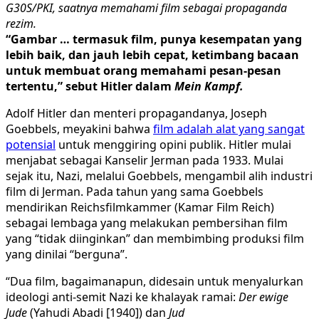
G30S/PKI, saatnya memahami film sebagai propaganda
rezim.
“Gambar … termasuk film, punya kesempatan yang
lebih baik, dan jauh lebih cepat, ketimbang bacaan
untuk membuat orang memahami pesan-pesan
tertentu,” sebut Hitler dalam
Mein Kampf.
Adolf Hitler dan menteri propagandanya, Joseph
Goebbels, meyakini bahwa
film adalah alat yang sangat
potensial
untuk menggiring opini publik. Hitler mulai
menjabat sebagai Kanselir Jerman pada 1933. Mulai
sejak itu, Nazi, melalui Goebbels, mengambil alih industri
film di Jerman. Pada tahun yang sama Goebbels
mendirikan Reichsfilmkammer (Kamar Film Reich)
sebagai lembaga yang melakukan pembersihan film
yang “tidak diinginkan” dan membimbing produksi film
yang dinilai “berguna”.
“Dua film, bagaimanapun, didesain untuk menyalurkan
ideologi anti-semit Nazi ke khalayak ramai:
Der ewige
Jude
(Yahudi Abadi [1940]) dan
Jud