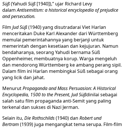
Süß
(Yahudi
Süß
[1940]),” ujar Richard Levy
dalam
Antisemitism: a historical encyclopedia of prejudice
and persecution.
Film
Jud Süß
(1940) yang disutradarai Viet Harlan
menceritakan Duke Karl Alexander dari Württemberg
memulai pemerintahannya yang berjanji untuk
memerintah dengan kesetiaan dan kejujuran. Namun
bendaharanya, seorang Yahudi bernama Süß
Oppenheimer, membuatnya korup. Warga mengeluh
dan mendorong Württemberg ke ambang perang sipil.
Dalam film ini Harlan membingkai Süß sebagai orang
yang licik dan jahat.
Menurut
Propaganda and Mass Persuasion: A Historical
Encyclopedia, 1500 to the Present, Jud Süß
dinilai sebagai
salah satu film propaganda anti-Semit yang paling
terkenal dan sukses di Nazi Jerman.
Selain itu,
Die Rothschilds
(1940) dan
Robert und
Bertram
(1939) juga mengangkat tema serupa. Film-film