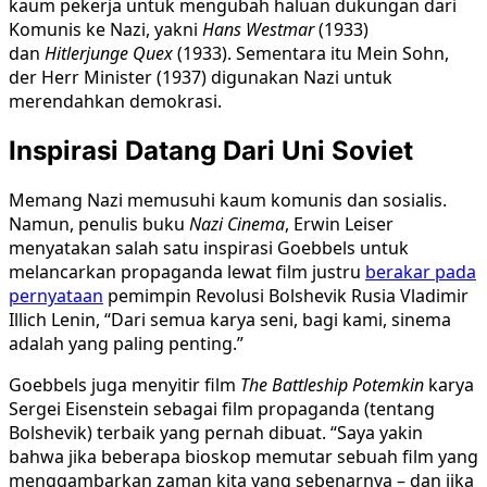
kaum pekerja untuk mengubah haluan dukungan dari
Komunis ke Nazi, yakni
Hans Westmar
(1933)
dan
Hitlerjunge Quex
(1933). Sementara itu Mein Sohn,
der Herr Minister (1937) digunakan Nazi untuk
merendahkan demokrasi.
Inspirasi Datang Dari Uni Soviet
Memang Nazi memusuhi kaum komunis dan sosialis.
Namun, penulis buku
Nazi Cinema
, Erwin Leiser
menyatakan salah satu inspirasi Goebbels untuk
melancarkan propaganda lewat film justru
berakar pada
pernyataan
pemimpin Revolusi Bolshevik Rusia Vladimir
Illich Lenin, “Dari semua karya seni, bagi kami, sinema
adalah yang paling penting.”
Goebbels juga menyitir film
The Battleship Potemkin
karya
Sergei Eisenstein sebagai film propaganda (tentang
Bolshevik) terbaik yang pernah dibuat. “Saya yakin
bahwa jika beberapa bioskop memutar sebuah film yang
menggambarkan zaman kita yang sebenarnya – dan jika