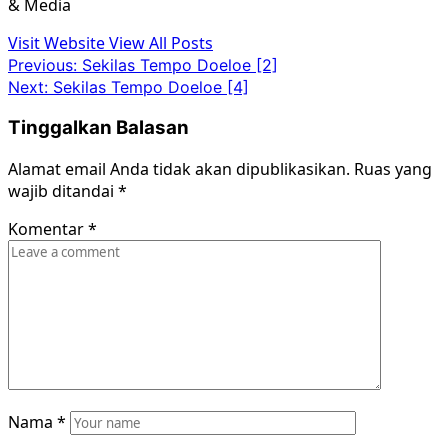
& Media
Visit Website
View All Posts
Post
Previous:
Sekilas Tempo Doeloe [2]
Next:
Sekilas Tempo Doeloe [4]
navigation
Tinggalkan Balasan
Alamat email Anda tidak akan dipublikasikan.
Ruas yang
wajib ditandai
*
Komentar
*
Nama
*