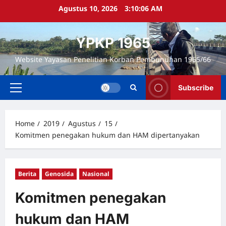
Skip
Agustus 10, 2026
3:10:07 AM
to
content
YPKP 1965
Website Yayasan Penelitian Korban Pembunuhan 1965/66
Subscribe
Primary
Menu
Home
2019
Agustus
15
Komitmen penegakan hukum dan HAM dipertanyakan
Berita
Genosida
Nasional
Komitmen penegakan
hukum dan HAM