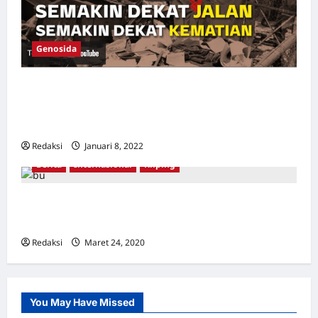
Genosida
[Buka Data Narasi Newsroom] Sensus
Daerah Pembantaian Massal ’65 – Kajian
Siddharth Chandra
Redaksi
Januari 8, 2022
0
Berita
Internasional
Kliping
Korban pembersihan anti-komunis Indonesia
memenangkan Hadiah Gwangju
Redaksi
Maret 24, 2020
0
You May Have Missed