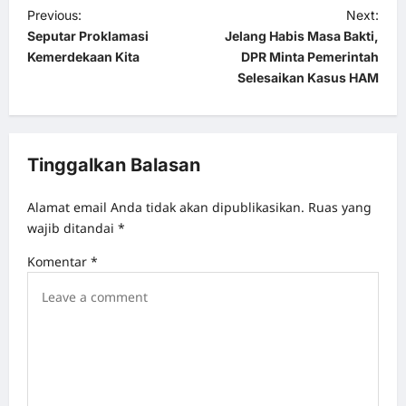
P
Previous:
Next:
Seputar Proklamasi
Jelang Habis Masa Bakti,
o
Kemerdekaan Kita
DPR Minta Pemerintah
s
Selesaikan Kasus HAM
t
n
a
Tinggalkan Balasan
v
Alamat email Anda tidak akan dipublikasikan.
Ruas yang
i
wajib ditandai
*
g
Komentar
*
a
t
i
o
n