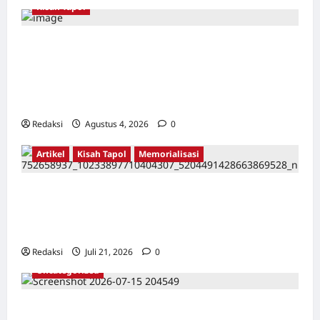
Kisah Tapol
Kerja Paksa Tapol 1965 di Banten: Dari Jalan
Lintas Kabupaten, Irigasi Cirata, GOR
Maulana Yusuf Serang, Kawasan Wisata
Karang Bolong Hingga Proyek Sawah Luhur
Redaksi
Agustus 4, 2026
0
Artikel
Kisah Tapol
Memorialisasi
TAPOL 65 PAHLAWAN YANG DIHINAKAN DI
BALIK ARSITEKTUR GOR MAULANA YUSUF
SERANG, BANTEN
Redaksi
Juli 21, 2026
0
Uncategorized
Dari Pangkalan Ke Pulau Buru – Catatan