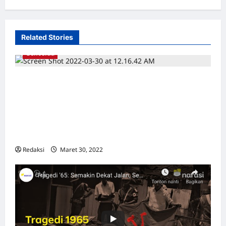
Related Stories
Genosida
[Bedah Buku dan Kumpulan Resensi] Berkas
Genosida Indonesia – Mekanika
Pembunuhan Massal 1965-1966 / The Army
and the Indonesian Genocide Mechanics of
Mass Murder
Redaksi
Maret 30, 2022
0