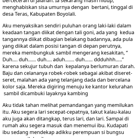
berceceran di jalanan. Ia sekarang masih hidup,
menghabiskan sisa umurnya dengan bertani, tinggal di
desa Teras, Kabupaten Boyolali.
Aku menyaksikan sendiri puluhan orang laki-laki dalam
keadaan tangan diikat dengan tali goni, ada yang kedua
tangannya diikat dibagian belakang badannya, ada pula
yang diikat dalam posisi tangan di depan perutnya,
mereka membungkuk sambil mengerang kesakitan, “
Duh…. duh…… duh…. aduh……. duh…… ddduhhh…..”
karena sekujur tubuh dan kepalanya berlumuran darah.
Baju dan celananya robek-robek sebagai akibat diseret-
seret, malahan ada yang telanjang dada dan bercelana
kolor saja. Mereka digiring menuju ke kantor kelurahan
sambil dicambuki layaknya kambing
Aku tidak tahan melihat pemandangan yang memilukan
itu. Aku segera lari secepat-cepatnya, takut kalau-kalau
aku juga akan ditangkap, terus lari, dan lari. Sampai di
rumah aku segera masuk dan menemui ibu. Kudapati
ibu sedang mendekap adikku perempuan si bungsu