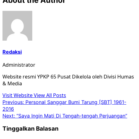
About the Author
Redaksi
Administrator
Website resmi YPKP 65 Pusat Dikelola oleh Divisi Humas
& Media
Visit Website
View All Posts
Post
Previous:
Personal Sanggar Bumi Tarung [SBT] 1961-
2016
navigation
Next:
“Saya Ingin Mati Di Tengah-tengah Perjuangan”
Tinggalkan Balasan