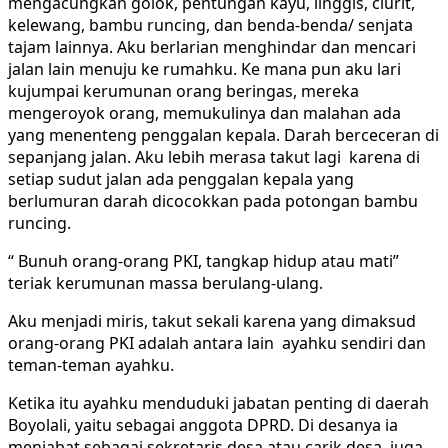
mengacungkan golok, pentungan kayu, linggis, clurit,
kelewang, bambu runcing, dan benda-benda/ senjata
tajam lainnya. Aku berlarian menghindar dan mencari
jalan lain menuju ke rumahku. Ke mana pun aku lari
kujumpai kerumunan orang beringas, mereka
mengeroyok orang, memukulinya dan malahan ada
yang menenteng penggalan kepala. Darah berceceran di
sepanjang jalan. Aku lebih merasa takut lagi karena di
setiap sudut jalan ada penggalan kepala yang
berlumuran darah dicocokkan pada potongan bambu
runcing.
“ Bunuh orang-orang PKI, tangkap hidup atau mati”
teriak kerumunan massa berulang-ulang.
Aku menjadi miris, takut sekali karena yang dimaksud
orang-orang PKI adalah antara lain ayahku sendiri dan
teman-teman ayahku.
Ketika itu ayahku menduduki jabatan penting di daerah
Boyolali, yaitu sebagai anggota DPRD. Di desanya ia
menjabat sebagai sekretaris desa atau carik desa, juga