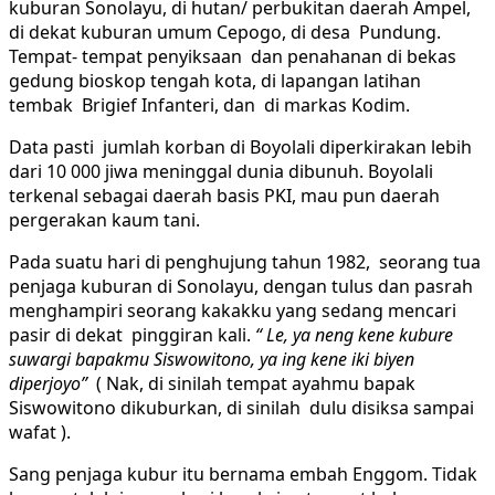
kuburan Sonolayu, di hutan/ perbukitan daerah Ampel,
di dekat kuburan umum Cepogo, di desa Pundung.
Tempat- tempat penyiksaan dan penahanan di bekas
gedung bioskop tengah kota, di lapangan latihan
tembak Brigief Infanteri, dan di markas Kodim.
Data pasti jumlah korban di Boyolali diperkirakan lebih
dari 10 000 jiwa meninggal dunia dibunuh. Boyolali
terkenal sebagai daerah basis PKI, mau pun daerah
pergerakan kaum tani.
Pada suatu hari di penghujung tahun 1982, seorang tua
penjaga kuburan di Sonolayu, dengan tulus dan pasrah
menghampiri seorang kakakku yang sedang mencari
pasir di dekat pinggiran kali.
“ Le, ya neng kene kubure
suwargi bapakmu Siswowitono, ya ing kene iki biyen
diperjoyo”
( Nak, di sinilah tempat ayahmu bapak
Siswowitono dikuburkan, di sinilah dulu disiksa sampai
wafat ).
Sang penjaga kubur itu bernama embah Enggom. Tidak