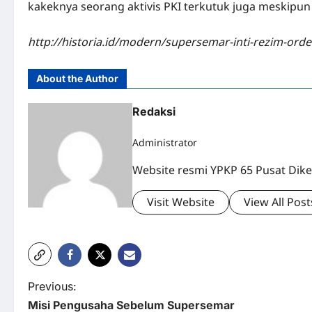
kakeknya seorang aktivis PKI terkutuk juga meskipun 
http://historia.id/modern/supersemar-inti-rezim-ord
About the Author
Redaksi
Administrator
Website resmi YPKP 65 Pusat Dike
Visit Website
View All Post
P
Previous:
Misi Pengusaha Sebelum Supersemar