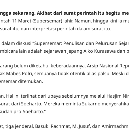
gga sekarang. Akibat dari surat perintah itu begitu m
rintah 11 Maret (Supersemar) lahir. Namun, hingga kini ia ma
rat itu, dan interpretasi perintah dalam surat itu.
lam diskusi “Supersemar: Penulisan dan Pelurusan Sejara
embicara lain adalah sejarawan Jepang Aiko Kurasawa dan po
arang belum diketahui keberadaannya. Arsip Nasional Repu
sik Mabes Polri, semuanya tidak otentik alias palsu. Mesk
persemar ditemukan.
nan. Hal ini terlihat dari upaya sebelumnya melalui Hasjim
rat dari Soeharto. Mereka meminta Sukarno menyerahka
udah pro-Soeharto.”
et, tiga jenderal, Basuki Rachmat, M. Jusuf, dan Amirmach