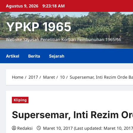
Skip
Agustus 9, 2026
9:23:19 AM
to
content
YPKP 1965
Website Yayasan Penelitian Korban Pembunuhan 1965/66
Artikel
Berita
Sejarah
Home
2017
Maret
10
Supersemar, Inti Rezim Orde B
Kliping
Supersemar, Inti Rezim O
Redaksi
Maret 10, 2017 (Last updated: Maret 10, 201