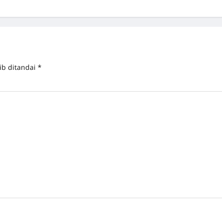
ib ditandai
*