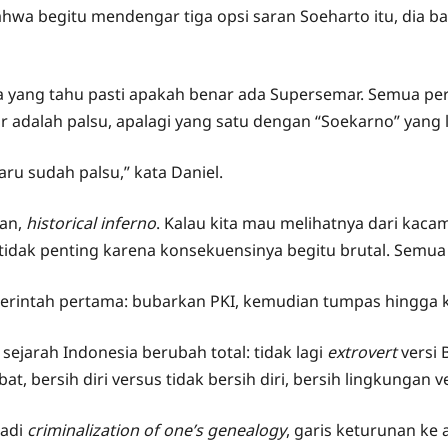
wa begitu mendengar tiga opsi saran Soeharto itu, dia b
 yang tahu pasti apakah benar ada Supersemar. Semua per
dalah palsu, apalagi yang satu dengan “Soekarno” yang l
ru sudah palsu,” kata Daniel.
kan,
historical inferno
. Kalau kita mau melihatnya dari kac
di tidak penting karena konsekuensinya begitu brutal. Sem
rintah pertama: bubarkan PKI, kemudian tumpas hingga k
ejarah Indonesia berubah total: tidak lagi
extrovert
versi
ibat, bersih diri versus tidak bersih diri, bersih lingkungan 
jadi
criminalization of one’s genealogy
, garis keturunan ke