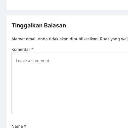
o
s
t
Tinggalkan Balasan
n
Alamat email Anda tidak akan dipublikasikan.
Ruas yang waj
a
Komentar
*
v
i
g
a
t
i
o
n
Nama
*