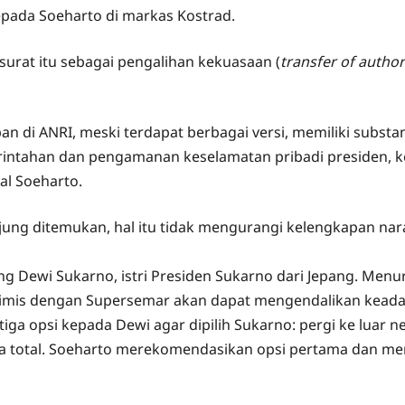
da Soeharto di markas Kostrad.
rat itu sebagai pengalihan kekuasaan (
transfer of author
an di ANRI, meski terdapat berbagai versi, memiliki subst
rintahan dan pengamanan keselamatan pribadi presiden,
al Soeharto.
jung ditemukan, hal itu tidak mengurangi kelengkapan nar
 Dewi Sukarno, istri Presiden Sukarno dari Jepang. Menur
timis dengan Supersemar akan dapat mengendalikan keadaa
a opsi kepada Dewi agar dipilih Sukarno: pergi ke luar neg
ara total. Soeharto merekomendasikan opsi pertama dan m