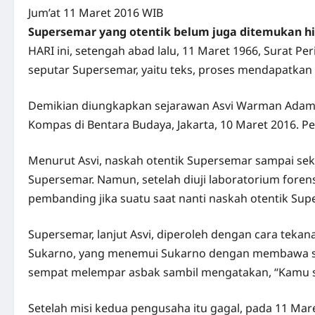
Jum’at 11 Maret 2016 WIB
Supersemar yang otentik belum juga ditemukan hin
HARI ini, setengah abad lalu, 11 Maret 1966, Surat Pe
seputar Supersemar, yaitu teks, proses mendapatkan su
Demikian diungkapkan sejarawan Asvi Warman Adam da
Kompas di Bentara Budaya, Jakarta, 10 Maret 2016. P
Menurut Asvi, naskah otentik Supersemar sampai sek
Supersemar. Namun, setelah diuji laboratorium foren
pembanding jika suatu saat nanti naskah otentik Su
Supersemar, lanjut Asvi, diperoleh dengan cara teka
Sukarno, yang menemui Sukarno dengan membawa su
sempat melempar asbak sambil mengatakan, “Kamu s
Setelah misi kedua pengusaha itu gagal, pada 11 Mar