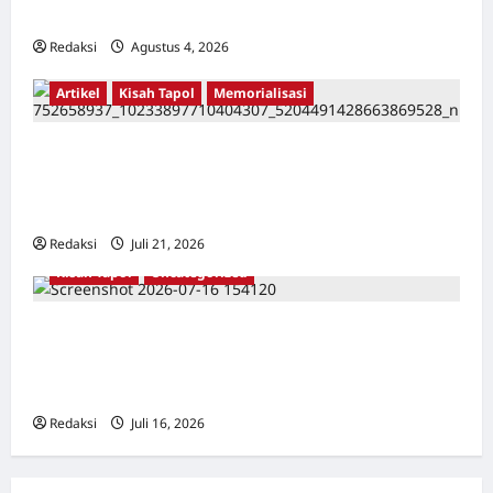
Karang Bolong Hingga Proyek Sawah Luhur
Redaksi
Agustus 4, 2026
0
Artikel
Kisah Tapol
Memorialisasi
TAPOL 65 PAHLAWAN YANG DIHINAKAN DI
BALIK ARSITEKTUR GOR MAULANA YUSUF
SERANG, BANTEN
Redaksi
Juli 21, 2026
0
Kisah Tapol
Uncategorized
Kisah Siksa, Kerja Paksa dan Lagu Cinta
Tapol 65 dari Penjara (Rumah Tahanan
Chusus) Tangerang
Redaksi
Juli 16, 2026
0