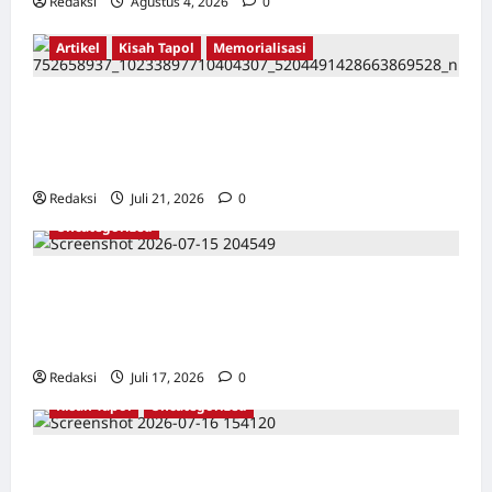
Redaksi
Agustus 4, 2026
0
Artikel
Kisah Tapol
Memorialisasi
TAPOL 65 PAHLAWAN YANG DIHINAKAN DI
BALIK ARSITEKTUR GOR MAULANA YUSUF
SERANG, BANTEN
Redaksi
Juli 21, 2026
0
Uncategorized
Dari Pangkalan Ke Pulau Buru – Catatan
Surahmad dan Mencari Kebenaran – Catatan
Penelitian YPKP 1965 Pati
Redaksi
Juli 17, 2026
0
Kisah Tapol
Uncategorized
Kisah Siksa, Kerja Paksa dan Lagu Cinta