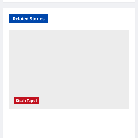
Related Stories
Kisah Tapol
Kerja Paksa Tapol 1965 di Banten: Dari Jalan
Lintas Kabupaten, Irigasi Cirata, GOR
Maulana Yusuf Serang, Kawasan Wisata