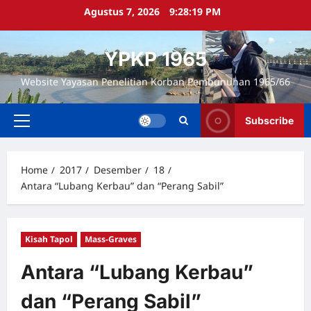
Skip
Agustus 7, 2026
9:28:20 PM
to
content
YPKP 1965
Website Yayasan Penelitian Korban Pembunuhan 1965/66
Subscribe
Primary
Menu
Home
2017
Desember
18
Antara “Lubang Kerbau” dan “Perang Sabil”
Kisah Tapol
Mass-Graves
Antara “Lubang Kerbau”
dan “Perang Sabil”