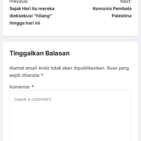
P
Previous:
Next:
Sejak Hari itu mereka
Komunis Pembela
o
dieksekusi “hilang”
Palestina
s
hingga hari ini
t
n
a
Tinggalkan Balasan
v
Alamat email Anda tidak akan dipublikasikan.
Ruas yang
i
wajib ditandai
*
g
Komentar
*
a
t
i
o
n