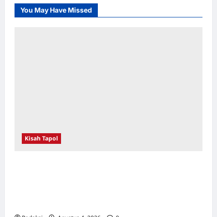
You May Have Missed
Kisah Tapol
Kerja Paksa Tapol 1965 di Banten: Dari Jalan
Lintas Kabupaten, Irigasi Cirata, GOR
Maulana Yusuf Serang, Kawasan Wisata
Karang Bolong Hingga Proyek Sawah Luhur