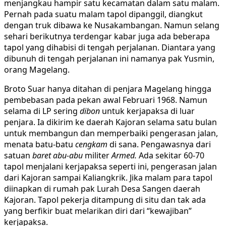
menjangkau hampir satu kecamatan dalam satu malam.
Pernah pada suatu malam tapol dipanggil, diangkut
dengan truk dibawa ke Nusakambangan. Namun selang
sehari berikutnya terdengar kabar juga ada beberapa
tapol yang dihabisi di tengah perjalanan. Diantara yang
dibunuh di tengah perjalanan ini namanya pak Yusmin,
orang Magelang.
Broto Suar hanya ditahan di penjara Magelang hingga
pembebasan pada pekan awal Februari 1968. Namun
selama di LP sering
dibon
untuk kerjapaksa di luar
penjara. Ia dikirim ke daerah Kajoran selama satu bulan
untuk membangun dan memperbaiki pengerasan jalan,
menata batu-batu
cengkam
di sana. Pengawasnya dari
satuan
baret abu-abu
militer
Armed.
Ada sekitar 60-70
tapol menjalani kerjapaksa seperti ini, pengerasan jalan
dari Kajoran sampai Kaliangkrik. Jika malam para tapol
diinapkan di rumah pak Lurah Desa Sangen daerah
Kajoran. Tapol pekerja ditampung di situ dan tak ada
yang berfikir buat melarikan diri dari “kewajiban”
kerjapaksa.